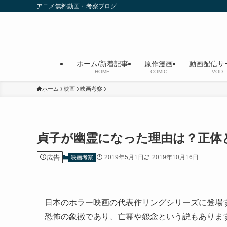
アニメ無料動画・考察ブログ
ホーム/新着記事
原作漫画
動画配信サ
HOME
COMIC
VOD
ホーム
映画
映画考察
貞子が幽霊になった理由は？正体
広告
2019年5月1日
2019年10月16日
映画考察
日本のホラー映画の代表作リングシリーズに登場
恐怖の象徴であり、亡霊や怨念という説もありま