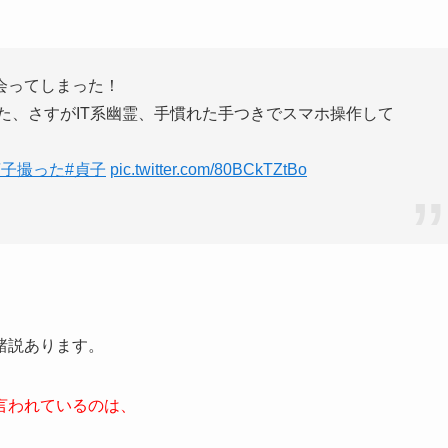
会ってしまった！
てた、さすがIT系幽霊、手慣れた手つきでスマホ操作して
貞子撮った
#貞子
pic.twitter.com/80BCkTZtBo
諸説あります。
言われているのは、