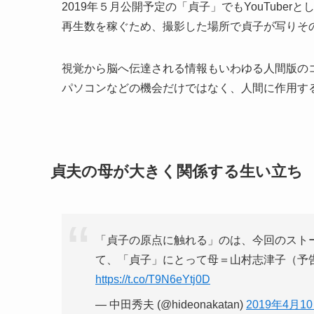
2019年５月公開予定の「貞子」でもYouTuber
再生数を稼ぐため、撮影した場所で貞子が写りそ
視覚から脳へ伝達される情報もいわゆる人間版の
パソコンなどの機会だけではなく、人間に作用す
貞夫の母が大きく関係する生い立ち
「貞子の原点に触れる」のは、今回のスト
て、「貞子」にとって母＝山村志津子（予
https://t.co/T9N6eYtj0D
— 中田秀夫 (@hideonakatan)
2019年4月1