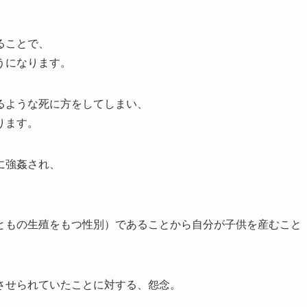
ることで、
うになります。
るような死に方をしてしまい、
ります。
に強姦され、
ともの生殖をもつ性別）であることから自分が子供を産むこと
させられていたことに対する、怨念。