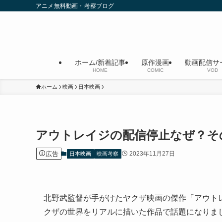
アニメ無料動画・考察ブログ
ホーム/新着記事
原作漫画
動画配信サ
HOME
COMIC
VOD
ホーム
映画
日本映画
アウトレイジの配信停止なぜ？そ
広告
2023年11月27日
日本映画
映画考察
北野武監督が手がけたヤクザ映画の傑作「アウト
クザの世界をリアルに描いた作品で話題になりま