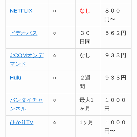
NETFLIX
○
なし
８００
円〜
ビデオパス
○
３０
５６２円
日間
J:COMオンデ
○
なし
９３３円
マンド
Hulu
○
２週
９３３円
間
バンダイチャ
○
最大1
１０００
ンネル
ヶ月
円
ひかりTV
○
1ヶ月
１０００
円〜