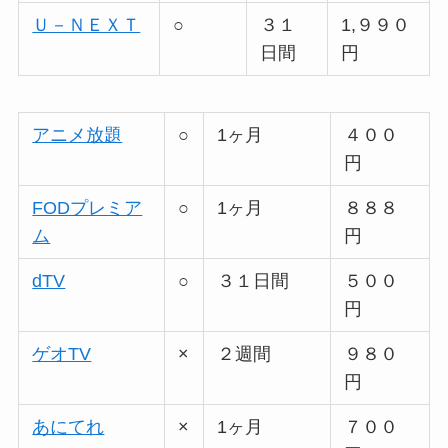
Ｕ－ＮＥＸＴ
○
３１
1,９９０
日間
円
アニメ放題
○
1ヶ月
４００
円
FODプレミア
○
1ヶ月
８８８
ム
円
dTV
○
３１日間
５００
円
ゲオTV
×
２週間
９８０
円
あにてれ
×
1ヶ月
７００