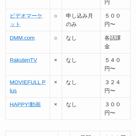
円
ビデオマーケ
○
申し込み月
５００
ット
のみ
円〜
DMM.com
○
なし
各話課
金
RakutenTV
×
なし
５４０
円〜
MOVIEFULL P
×
なし
３２４
lus
円〜
HAPPY!動画
×
なし
３００
円〜