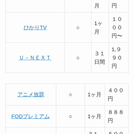
月
円
１０
1ヶ
ひかりTV
○
００
月
円〜
1,９
３１
Ｕ－ＮＥＸＴ
○
９０
日間
円
４００
アニメ放題
○
1ヶ月
円
８８８
FODプレミアム
○
1ヶ月
円