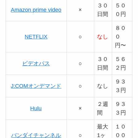
３０
５０
Amazon prime video
×
日間
０円
８０
NETFLIX
○
なし
０
円〜
３０
５６
ビデオパス
○
日間
２円
９３
J:COMオンデマンド
○
なし
３円
２週
９３
Hulu
×
間
３円
最大
１０
バンダイチャンネル
○
1ヶ
００