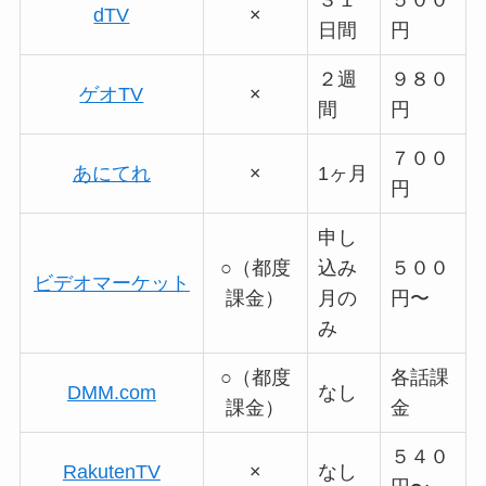
３１
５００
dTV
×
日間
円
２週
９８０
ゲオTV
×
間
円
７００
あにてれ
×
1ヶ月
円
申し
○（都度
込み
５００
ビデオマーケット
課金）
月の
円〜
み
○（都度
各話課
DMM.com
なし
課金）
金
５４０
RakutenTV
×
なし