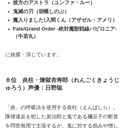
彼方のアストラ（ユンファ・ルー）
鬼滅の刃（胡蝶しのぶ）
魔入りました!入間くん（アザゼル・アメリ）
Fate/Grand Order -絶対魔獣戦線バビロニア-
（牛若丸）
に抜擢・演じています。
８位 炎柱・煉獄杏寿郎（れんごくきょうじ
ゅろう）声優：日野聡
「炎」の呼吸法を使用する炎柱（えんばしら）。
隊律違反を犯した炭治郎と鬼である禰豆子の斬首
を問答無用で主張するが、鬼に対する怨みや憎し