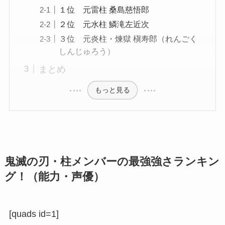
１位 元雷柱 桑島慈悟郎
２位 元水柱 鱗滝左近次
３位 元炎柱・煉獄 槇寿郎（れんごく
しんじゅろう）
まとめ
もっと見る
鬼滅の刃・柱メンバーの最強強さランキン
グ！（能力・声優）
[quads id=1]