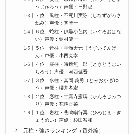
うじゅろう）声優：日野聡
７位 風柱・不死川実弥（しなずがわさ
ねみ）声優：関智一
６位 蛇柱・伊黒小芭内（いぐろおばな
い）声優：鈴村健一
５位 音柱・宇髄天元（うずいてんげ
ん）声優：小西克幸
４位 霞柱・時透無一郎（ときとうむい
ちろう）声優：河西健吾
３位 水柱・冨岡 義勇（とみおか ぎゆ
う）声優：櫻井孝宏
２位 恋柱・甘露寺蜜璃（かんろじみつ
り）声優：花澤香菜
１位 岩柱・悲鳴嶼行冥（ひめじま・ぎ
ょうめい）声優：杉田智和
元柱・強さランキング（番外編）