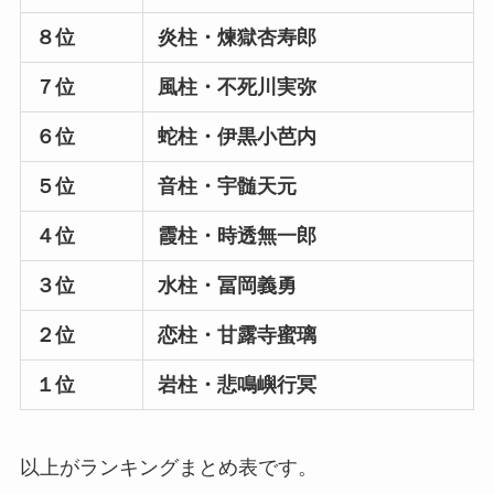
８位
炎柱・煉獄杏寿郎
７位
風柱・不死川実弥
６位
蛇柱・伊黒小芭内
５位
音柱・宇髄天元
４位
霞柱・時透無一郎
３位
水柱・冨岡義勇
２位
恋柱・甘露寺蜜璃
１位
岩柱・悲鳴嶼行冥
以上がランキングまとめ表です。