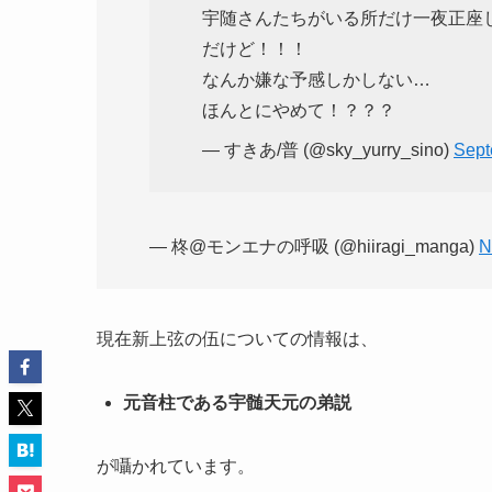
宇随さんたちがいる所だけ一夜正座
だけど！！！
なんか嫌な予感しかしない…
ほんとにやめて！？？？
— すきあ/普 (@sky_yurry_sino)
Sept
— 柊@モンエナの呼吸 (@hiiragi_manga)
N
現在新上弦の伍についての情報は、
元音柱である宇髄天元の弟説
が囁かれています。