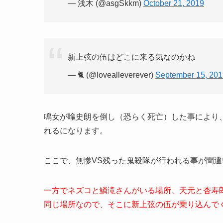
— 浅木 (@asgSkkm)
October 21, 2019
新上弦の伍はどこに来る気なのかね
— 🐈 (@lovealleverever)
September 15, 201
鳴女が喩史朗を倒し（恐らく死亡）した事により
れるになります。
ここで、無惨VS残った鬼殺隊が行われる事が間
一方でネズコと鱗滝さんがいる場所、天元と杏寿
同じ場所なので、そこに新上弦の伍が乗り込んで