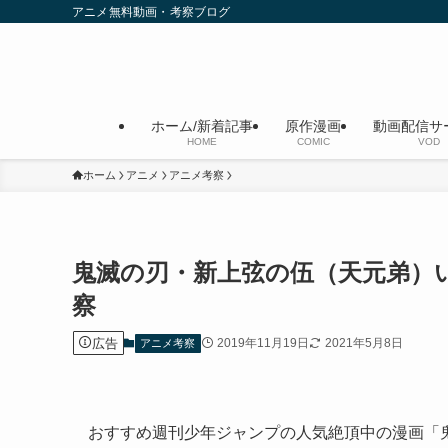
アニメ無料動画・考察ブログ
ホーム/新着記事
原作漫画
動画配信サ
HOME
COMIC
VOD
ホーム
アニメ
アニメ考察
鬼滅の刃・新上弦の伍（天元弟）
察
広告
2019年11月19日
2021年5月8日
アニメ考察
おすすめ週刊少年ジャンプの人気絶頂中の漫画「