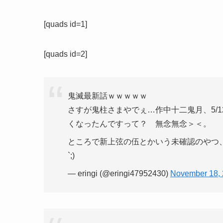
[quads id=1]
[quads id=2]
鬼滅最新話ｗｗｗｗｗ
さすが鬼柱さまやでぇ…作中十二鬼月、5/
くなったんですって？ 無念無念＞＜。
ところで新上弦の伍とかいう未確認のやつ、
`;)
— eringi (@eringi47952430)
November 18,