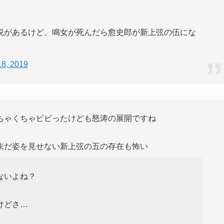
説があるけど、鳴女が死んだら愈史郎が新上弦の伍にな
8, 2019
ちゃくちゃビビったけども怒涛の展開ですね
未だ姿を見せない新上弦の五の存在も怖い
ないよね？
けどさ…