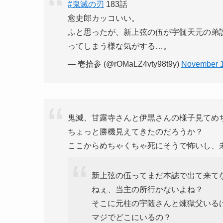
#鬼滅の刃
183話
愈史郎カッコいい。
ふと思ったが、新上弦の伍が宇髄天元の弟
ってしまう様な気がする…。
— 壱拾参 (@rOMaLZ4vty98t9y)
November 1
鬼滅、甘露寺さんと伊黒さんの様子見てめ
ちょっと勝機見えてきたのだろうか？
ここからめちゃくちゃ死にそうで怖いし、
新上弦の伍ってまだ本誌で出て来て
ねぇ、当主の所行かないよね？
そこに元柱の宇随さんと煉獄父いる
マジでどこにいるの？