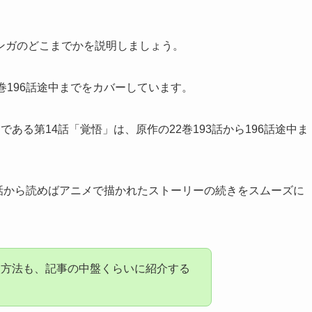
ンガのどこまでかを説明しましょう。
巻196話途中までをカバー
しています。
である第14話「覚悟」は、原作の22巻193話から196話途中ま
6話から
読めばアニメで描かれたストーリーの続きをスムーズに
入方法も、記事の中盤くらいに紹介する
。