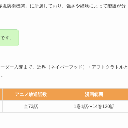
界境防衛機関」に所属しており、強さや経験によって階級が分
素です。
ボーダー入隊まで、近界（ネイバーフッド）・アフトクラトル
す。
アニメ放送話数
漫画範囲
全73話
1巻1話〜14巻120話