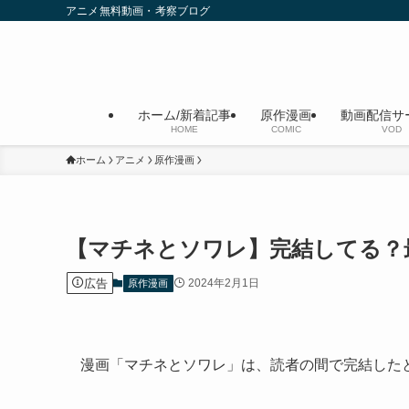
アニメ無料動画・考察ブログ
ホーム/新着記事
原作漫画
動画配信サ
HOME
COMIC
VOD
ホーム
アニメ
原作漫画
【マチネとソワレ】完結してる？
広告
2024年2月1日
原作漫画
漫画「マチネとソワレ」は、読者の間で完結した