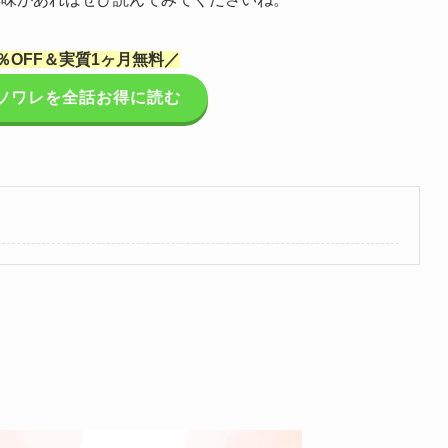
％OFF＆実質1ヶ月無料／
ソワレを全話お得に読む