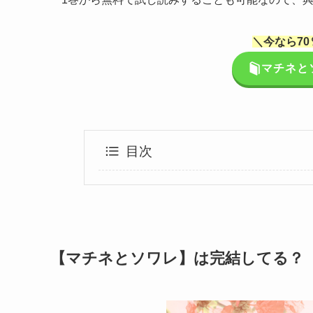
＼今なら70
マチネと
目次
【マチネとソワレ】は完結してる？