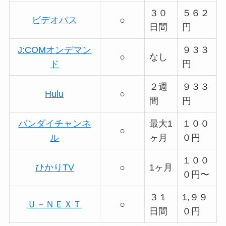
３０
５６２
ビデオパス
○
日間
円
J:COMオンデマン
９３３
○
なし
ド
円
２週
９３３
Hulu
○
間
円
バンダイチャンネ
最大1
１００
○
ル
ヶ月
０円
１００
ひかりTV
○
1ヶ月
０円〜
３１
1,９９
Ｕ－ＮＥＸＴ
○
日間
０円