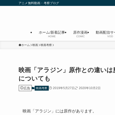
アニメ無料動画・考察ブログ
ホーム/新着記事
原作漫画
動画配信サ
HOME
COMIC
VOD
ホーム
映画
映画考察
映画「アラジン」原作との違いは
についても
広告
2019年5月27日
2020年10月2日
映画考察
映画「アラジン」には原作があります。