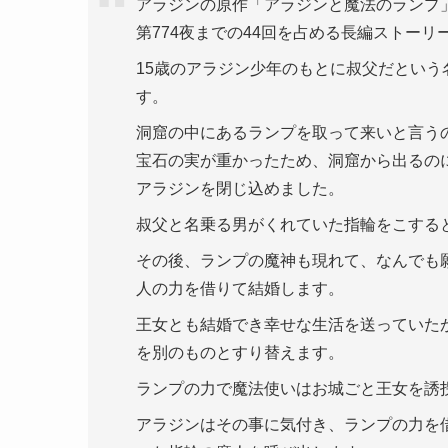
アラジンの原作「アラジンと魔法のランプ」
第774夜までの44回を占める長編ストーリ
15歳のアラジン少年のもとに叔父だとい
す。
洞窟の中にあるランプを取って来いと言う
宝石の実が重かったため、洞窟から出るの
アラジンを閉じ込めました。
叔父と名乗る男がくれていた指輪をこする
その後、ランプの魔神も現れて、なんでも
人の力を借りて結婚します。
王女とも結婚でき幸せな生活を送っていた
を別のものとすり替えます。
ランプの力で魔法使いはお城ごと王女を誘
アラジンはその事に気付き、ランプの力を