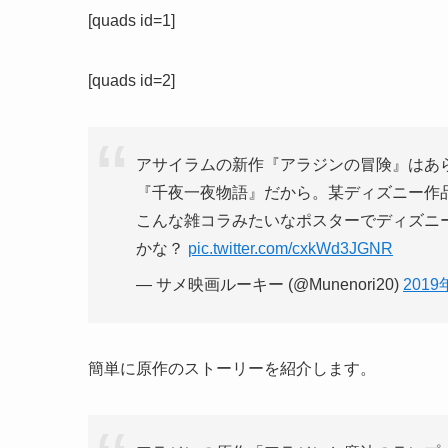
[quads id=1]
[quads id=2]
アサイラムの新作『アラジンの冒険』はあらすじに 
『千夜一夜物語』だから。某ディズニー作
こんな雑コラみたいなポスターでディズニ
かな？
pic.twitter.com/cxkWd3JGNR
— サメ映画ルーキー (@Munenori20)
2019
簡単に原作のストーリーを紹介します。