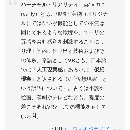
バーチャル・リアリティ
（英:
virtual
reality
）とは、現物・実物（オリジナ
ル）ではないが機能としての本質は
同じであるような環境を、ユーザの
五感を含む感覚を刺激することによ
り理工学的に作り出す技術およびそ
の体系。略語として
VR
とも。日本語
では「
人工現実感
」あるいは「
仮想
現実
」と訳される（#「仮想現実」と
いう訳語について）。古くは小説や
絵画、演劇やテレビなども、程度の
差こそあれVRとしての機能を有して
[1]
いる
。
引用元：
ウィキペディア