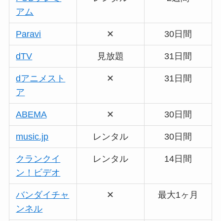
アム
Paravi
✕
30日間
dTV
見放題
31日間
dアニメスト
✕
31日間
ア
ABEMA
✕
30日間
music.jp
レンタル
30日間
クランクイ
レンタル
14日間
ン！ビデオ
バンダイチャ
✕
最大1ヶ月
ンネル