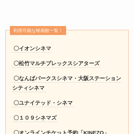
利用可能な映画館一覧！
〇イオンシネマ
〇松竹マルチプレックスシアターズ
〇なんばパークスシネマ・大阪ステーション
シティシネマ
〇ユナイテッド・シネマ
〇１０９シネマズ
〇オンラインチケット予約「KINEZO」