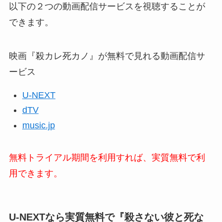
以下の２つの動画配信サービスを視聴することが
できます。
映画『殺カレ死カノ』が無料で見れる動画配信サ
ービス
U-NEXT
dTV
music.jp
無料トライアル期間を利用すれば、実質無料で利
用できます。
U-NEXTなら実質無料で『殺さない彼と死な