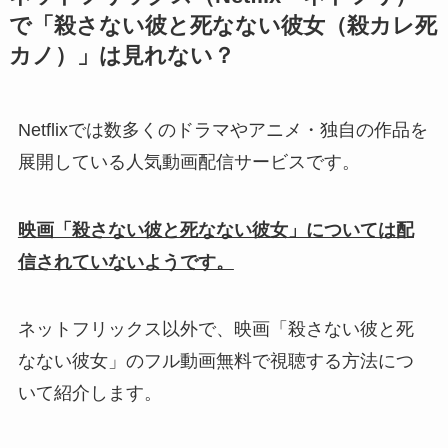
で「殺さない彼と死なない彼女（殺カレ死
カノ）」は見れない？
Netflixでは数多くのドラマやアニメ・独自の作品を
展開している人気動画配信サービスです。
映画「殺さない彼と死なない彼女」については配
信されていないようです。
ネットフリックス以外で、映画「殺さない彼と死
なない彼女」のフル動画無料で視聴する方法につ
いて紹介します。