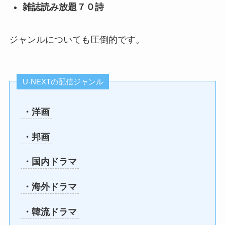
雑誌読み放題７０詩
ジャンルについても圧倒的です。
U-NEXTの配信ジャンル
・洋画
・邦画
・国内ドラマ
・海外ドラマ
・韓流ドラマ