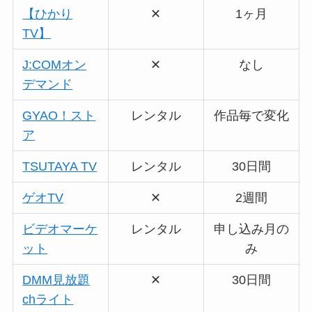
【ひかり
✕
1ヶ月
TV】
J:COMオン
✕
なし
デマンド
GYAO！スト
レンタル
作品毎で変化
ア
TSUTAYA TV
レンタル
30日間
ゲオTV
✕
2週間
ビデオマーケ
レンタル
申し込み月の
ット
み
DMM見放題
✕
30日間
chライト