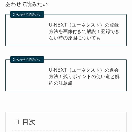
あわせて読みたい
あわせて読みたい
U-NEXT（ユーネクスト）の登録
方法を画像付きで解説！登録でき
ない時の原因についても
あわせて読みたい
U-NEXT（ユーネクスト）の退会
方法！残りポイントの使い道と解
約の注意点
目次