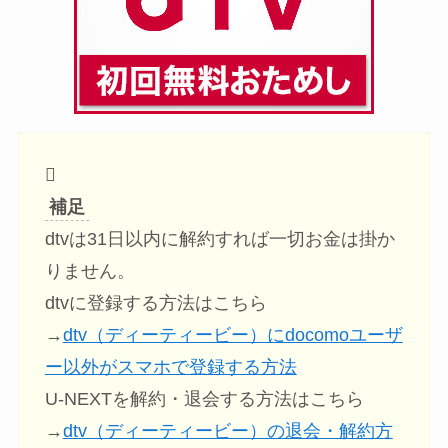
補足
dtvは31日以内に解約すれば一切お金は掛か
りません。
dtvに登録する方法はこちら
→
dtv（ディーティービー）にdocomoユーザ
ー以外がスマホで登録する方法
U-NEXTを解約・退会する方法はこちら
→
dtv（ディーティービー）の退会・解約方