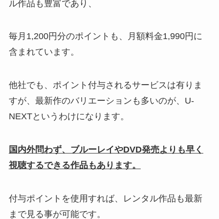
ル作品も豊富であり、
毎月1,200円分のポイントも、月額料金1,990円に
含まれています。
他社でも、ポイント付与されるサービスは有りま
すが、最新作のバリエーションも多いのが、U-
NEXTというわけになります。
国内外問わず、ブルーレイやDVD発売よりも早く
視聴するできる作品もあります。
付与ポイントを使用すれば、レンタル作品も最新
まで見る事が可能です。