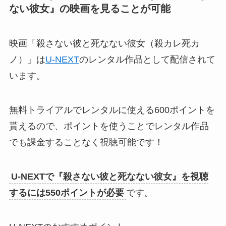
ない彼女』の映画を見ることが可能
映画「殺さない彼と死なない彼女（殺カレ死カ
ノ）」は
U-NEXT
のレンタル作品として配信されて
います。
無料トライアルでレンタルに使える600ポイントを
貰えるので、ポイントを使うことでレンタル作品
でも課金することなく視聴可能です！
U-NEXTで『殺さない彼と死なない彼女』を視聴
するには550ポイントが必要
です。