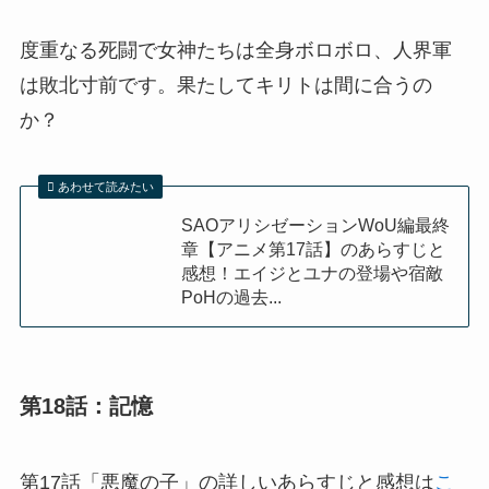
度重なる死闘で女神たちは全身ボロボロ、人界軍
は敗北寸前です。果たしてキリトは間に合うの
か？
あわせて読みたい
SAOアリシゼーションWoU編最終
章【アニメ第17話】のあらすじと
感想！エイジとユナの登場や宿敵
PoHの過去...
第18話：記憶
第17話「悪魔の子」の詳しいあらすじと感想は
こ