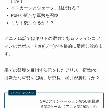
目指す
イスカーンとシェータ、結ばれる？
PoHが新たな軍勢を召喚
キリト復活なるか！？
アニメ15話ではキリトの宿敵であるラフィンコフ
ィンの元ボス・PoH(プー)が本格的に暗躍し始めま
す。
果ての祭壇を目指す決意をしたアリス、宿敵PoH
は新たな軍勢を召喚。研究員・柳井が裏切りか？
あわせて読みたい
SAOアリシゼーションWoU編最終
章第2クール【アニメ第15話】の