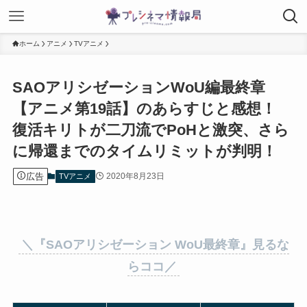
ホーム
アニメ
TVアニメ
SAOアリシゼーションWoU編最終章
【アニメ第19話】のあらすじと感想！
復活キリトが二刀流でPoHと激突、さら
に帰還までのタイムリミットが判明！
広告
2020年8月23日
TVアニメ
＼『SAOアリシゼーション WoU最終章』見るな
らココ／