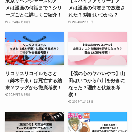
東京リベンジャーズのアニ
【スパイファミリー】アニ
メは漫画の何話まで？シリ
メは漫画の何巻まで放送さ
ーズごとに詳しくご紹介！
れた？3期はいつから？
2024年2月16日
2024年2月13日
リコリスリコイルちさと
【僕の心のヤバいやつ】山
（錦木千束）は死亡する結
田はいつから市川を好きに
末？フラグから徹底考察！
なった？理由と伏線を考
察！
2024年1月18日
2024年1月18日