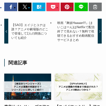
映画『舞妓Haaaan!!!』(ま
【SAO】エイジとユナは
いこはーん)はNetflixで配信
誰？アニメや劇場版のどこ
終了で見れない？無料で視
で登場して2人の関係につ
聴できるおすすめ動画配信
いても紹介
サービスまとめ
関連記事