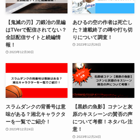
【鬼滅の刃】刀鍛冶の里編
あひるの空の作者は死亡し
はTVerで配信されてない？
た？連載終了の噂や打ち切
全話配信サイトと続編情
りについて調査！
報！
2023年12月26日
2023年12月30日
スラムダンクの背番号は意
【黒鉄の魚影】コナンと灰
味がある？湘北キャラクタ
原のキスシーンの賛否の声
ーを一覧でご紹介！
について考察！ネタバレ注
意！
2023年12月24日
2023年12月24日