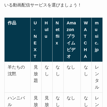
いる動画配信サービスを選びましょう！
作品
U
H
N
Ama
W
m
-
ul
et
zon
A
u
N
u
fli
プラ
T
si
E
x
イム
C
c.
X
ビデ
H
jp
T
オ
A
羊たちの
見
な
な
なし
な
レ
沈黙
放
し
し
し
ン
題
タ
ル
ハンニバ
見
見
な
なし
な
レ
ル
放
放
し
し
ン