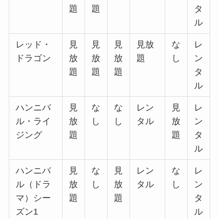
題
題
タ
ル
レッド・
見
見
見
見放
な
レ
ドラゴン
放
放
放
題
し
ン
題
題
題
タ
ル
ハンニバ
見
な
な
レン
見
レ
ル・ライ
放
し
し
タル
放
ン
ジング
題
題
タ
ル
ハンニバ
見
な
見
レン
な
レ
ル（ドラ
放
し
放
タル
し
ン
マ）シー
題
題
タ
ズン1
ル