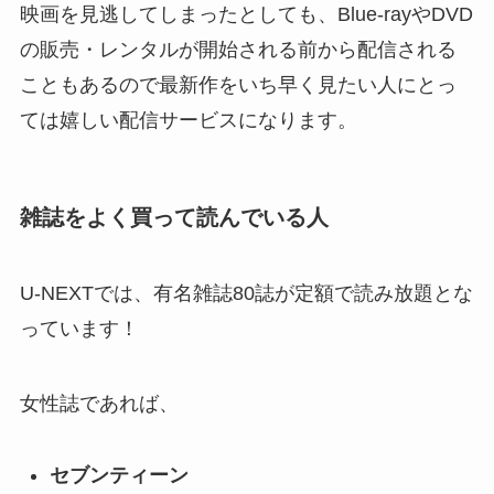
映画を見逃してしまったとしても、Blue-rayやDVD
の販売・レンタルが開始される前から配信される
こともあるので最新作をいち早く見たい人にとっ
ては嬉しい配信サービスになります。
雑誌をよく買って読んでいる人
U-NEXTでは、有名雑誌80誌が定額で読み放題とな
っています！
女性誌であれば、
セブンティーン