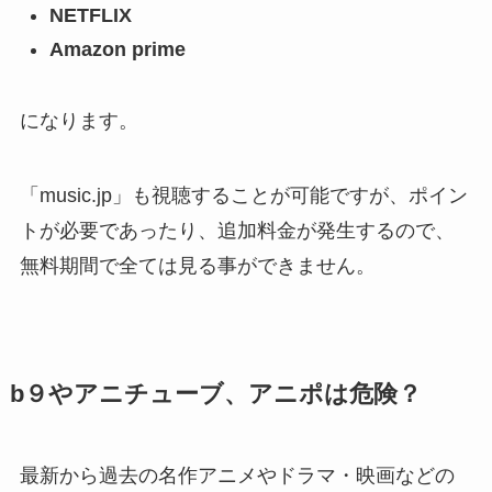
NETFLIX
Amazon prime
になります。
「music.jp」も視聴することが可能ですが、ポイン
トが必要であったり、追加料金が発生するので、
無料期間で全ては見る事ができません。
b９やアニチューブ、アニポは危険？
最新から過去の名作アニメやドラマ・映画などの