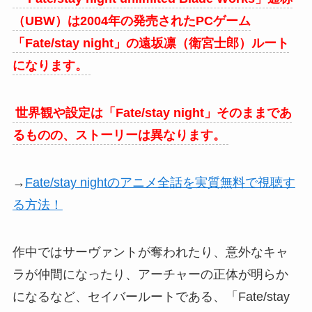
（UBW）は2004年の発売されたPCゲーム
「Fate/stay night」の遠坂凛（衛宮士郎）ルート
になります。
世界観や設定は「Fate/stay night」そのままであ
るものの、ストーリーは異なります。
→
Fate/stay nightのアニメ全話を実質無料で視聴す
る方法！
作中ではサーヴァントが奪われたり、意外なキャ
ラが仲間になったり、アーチャーの正体が明らか
になるなど、セイバールートである、「Fate/stay