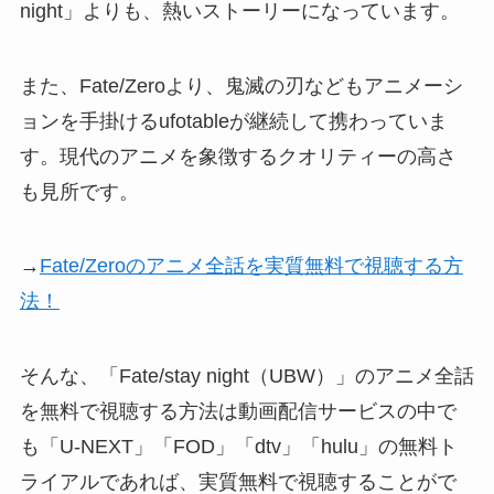
night」よりも、熱いストーリーになっています。
また、Fate/Zeroより、鬼滅の刃などもアニメーシ
ョンを手掛けるufotableが継続して携わっていま
す。現代のアニメを象徴するクオリティーの高さ
も見所です。
→
Fate/Zeroのアニメ全話を実質無料で視聴する方
法！
そんな、「Fate/stay night（UBW）」のアニメ全話
を無料で視聴する方法は動画配信サービスの中で
も「U-NEXT」「FOD」「dtv」「hulu」の無料ト
ライアルであれば、実質無料で視聴することがで