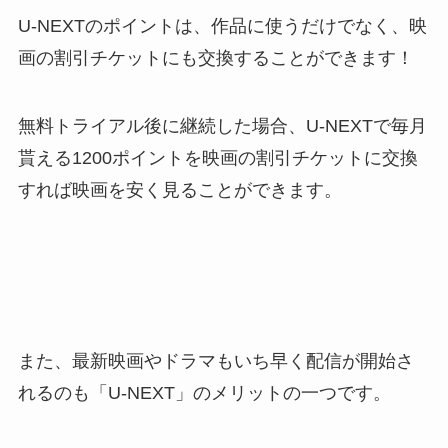
U-NEXTのポイントは、作品に使うだけでなく、映
画の割引チケットにも交換することができます！
無料トライアル後に継続した場合、U-NEXTで毎月
貰える1200ポイントを映画の割引チケットに交換
すれば映画を安く見ることができます。
また、最新映画やドラマもいち早く配信が開始さ
れるのも「U-NEXT」のメリットの一つです。