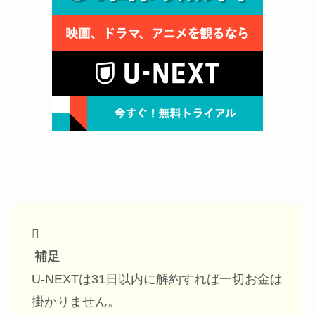
補足
U-NEXTは31日以内に解約すれば一切お金は
掛かりません。