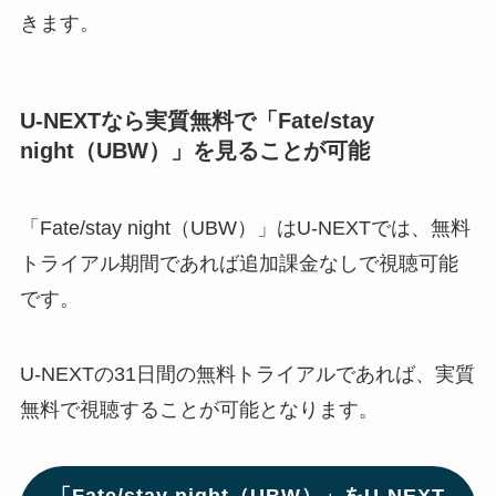
きます。
U-NEXTなら実質無料で「Fate/stay
night（UBW）」を見ることが可能
「Fate/stay night（UBW）」はU-NEXTでは、無料
トライアル期間であれば追加課金なしで視聴可能
です。
U-NEXTの31日間の無料トライアルであれば、実質
無料で視聴することが可能となります。
「Fate/stay night（UBW）」をU-NEXT