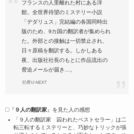
フランスの人里離れた村にある洋
館。全世界待望のミステリー小説
「デダリュス」完結編の各国同時出
版のため、9カ国の翻訳者が集められ
た。外部との接触は一切禁止され、
日々原稿を翻訳する。しかしある
夜、出版社社長のもとに作品流出の
脅迫メールが届き…。
引用:U-NEXT
『
９人の翻訳家
』を見た人の感想
「９人の翻訳家 囚われたベストセラー」は二
転三転するミステリーと、巧妙なトリックが張