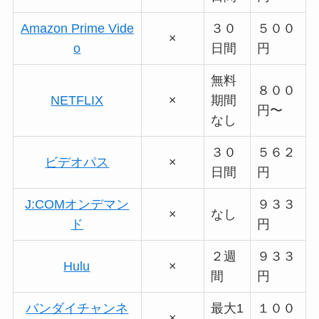
Amazon Prime Vide
３０
５００
×
o
日間
円
無料
８００
NETFLIX
×
期間
円〜
なし
３０
５６２
ビデオパス
×
日間
円
J:COMオンデマン
９３３
×
なし
ド
円
２週
９３３
Hulu
×
間
円
バンダイチャンネ
最大1
１００
×