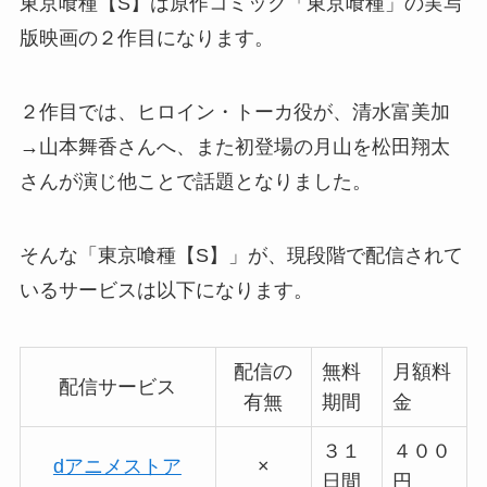
東京喰種【S】は原作コミック「東京喰種」の実写
版映画の２作目になります。
２作目では、ヒロイン・トーカ役が、清水富美加
→山本舞香さんへ、また初登場の月山を松田翔太
さんが演じ他ことで話題となりました。
そんな「東京喰種【S】」が、現段階で配信されて
いるサービスは以下になります。
配信の
無料
月額料
配信サービス
有無
期間
金
３１
４００
dアニメストア
×
日間
円