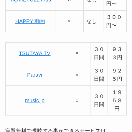
円〜
３００
HAPPY!動画
×
なし
円〜
３０
９３
TSUTAYA TV
×
日間
３円
３０
９２
Paravi
×
日間
５円
１９
３０
music.jp
○
５８
日間
円
実質無料で視聴する事ができるサービスは、