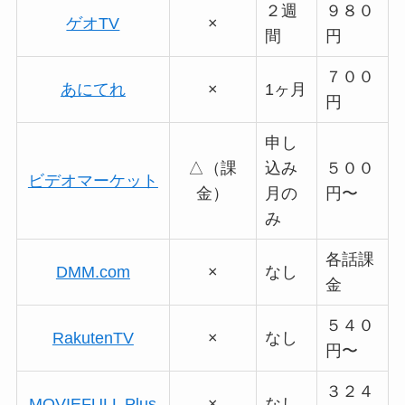
２週
９８０
ゲオTV
×
間
円
７００
あにてれ
×
1ヶ月
円
申し
△（課
込み
５００
ビデオマーケット
金）
月の
円〜
み
各話課
DMM.com
×
なし
金
５４０
RakutenTV
×
なし
円〜
３２４
MOVIEFULL Plus
×
なし