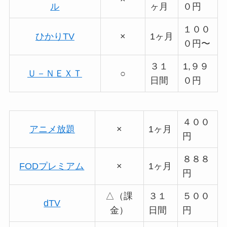
ル
ヶ月
０円
１００
ひかりTV
×
1ヶ月
０円〜
３１
1,９９
Ｕ－ＮＥＸＴ
○
日間
０円
４００
アニメ放題
×
1ヶ月
円
８８８
FODプレミアム
×
1ヶ月
円
△（課
３１
５００
dTV
金）
日間
円