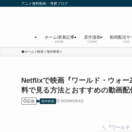
アニメ無料動画・考察ブログ
ホーム/新着記事
原作漫画
動画配信サ
HOME
COMIC
VOD
ホーム
映画
海外映画
Netflixで映画『ワールド・ウ
料で見る方法とおすすめの動画配
広告
2020年9月4日
海外映画
＼『ワールド