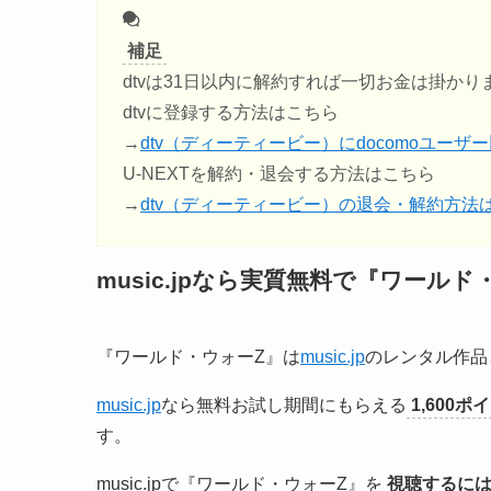
補足
dtvは31日以内に解約すれば一切お金は掛かり
dtvに登録する方法はこちら
→
dtv（ディーティービー）にdocomoユー
U-NEXTを解約・退会する方法はこちら
→
dtv（ディーティービー）の退会・解約方法
music.jpなら実質無料で『ワール
『ワールド・ウォーZ』は
music.jp
のレンタル作品
music.jp
なら無料お試し期間にもらえる
1,600
す。
music.jpで『ワールド・ウォーZ』を
視聴するには