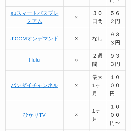
auスマートパスプレ
３０
５６
×
ミアム
日間
２円
９３
J:COMオンデマンド
×
なし
３円
２週
９３
Hulu
○
間
３円
最大
１０
バンダイチャンネル
×
1ヶ
００
月
円
１０
1ヶ
ひかりTV
×
００
月
円〜