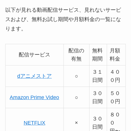
以下が見れる動画配信サービス、見れないサービ
スおよび、無料お試し期間や月額料金の一覧にな
ります。
配信の
無料
月額
配信サービス
有無
期間
料金
３１
４０
dアニメストア
○
日間
０円
３０
５０
Amazon Prime Video
○
日間
０円
８０
３０
NETFLIX
×
０
日間
円〜