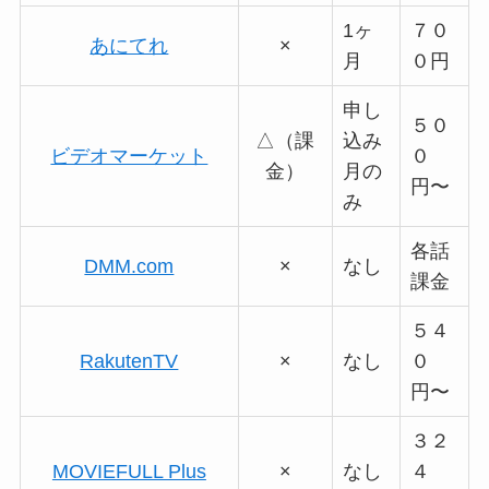
1ヶ
７０
あにてれ
×
月
０円
申し
５０
△（課
込み
ビデオマーケット
０
金）
月の
円〜
み
各話
DMM.com
×
なし
課金
５４
RakutenTV
×
なし
０
円〜
３２
MOVIEFULL Plus
×
なし
４