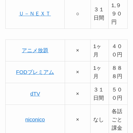
1,９
３１
Ｕ－ＮＥＸＴ
○
９０
日間
円
1ヶ
４０
アニメ放題
×
月
０円
1ヶ
８８
FODプレミアム
×
月
８円
３１
５０
dTV
×
日間
０円
各話
niconico
×
なし
ごと
課金