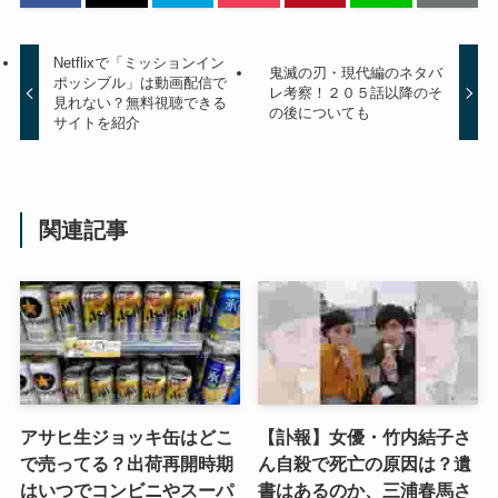
Netflixで「ミッションイン
鬼滅の刃・現代編のネタバ
ポッシブル」は動画配信で
レ考察！２０５話以降のそ
見れない？無料視聴できる
の後についても
サイトを紹介
関連記事
アサヒ生ジョッキ缶はどこ
【訃報】女優・竹内結子さ
で売ってる？出荷再開時期
ん自殺で死亡の原因は？遺
はいつでコンビニやスーパ
書はあるのか、三浦春馬さ