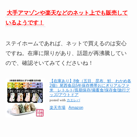
大手アマゾンや楽天などのネット上でも販売して
いるようです！
ステイホームであれば、ネットで買えるのは安心
ですね。在庫に限りがあり、話題が再沸騰してい
ので、確認そいてみてくださいね！
【在庫あり】8食（五目、昆布、鮭、わかめ各
2個）尾西食品5年保存携帯おにぎりアルファ
米 レトルト/長期保存/備蓄食/保存食/旅行グ
ッズ/アウトドア
posted with
カエレバ
楽天市場
Amazon