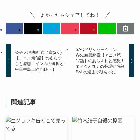
よかったらシェアしてね！
SAOアリシゼーション
炎炎ノ消防隊 弐ノ章(2期)
WoU編最終章【アニメ第
【アニメ第6話】のあらす
17話】のあらすじと感想！
じと感想！インカの選択と
エイジとユナの登場や宿敵
中華半島上陸作戦へ！
PoHの過去が明らかに
関連記事