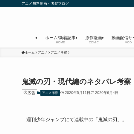
アニメ無料動画・考察ブログ
ホーム/新着記事
原作漫画
動画配信サ
HOME
COMIC
VOD
ホーム
アニメ
アニメ考察
鬼滅の刃・現代編のネタバレ考察
広告
2020年5月11日
2020年6月4日
アニメ考察
週刊少年ジャンプにて連載中の「鬼滅の刃」。