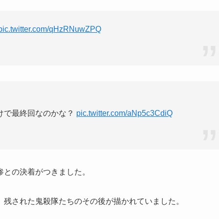
pic.twitter.com/qHzRNuwZPQ
けで最終回なのかな？
pic.twitter.com/aNp5c3CdiQ
惨との決着がつきました。
、残された鬼殺隊たちのその後が描かれていました。