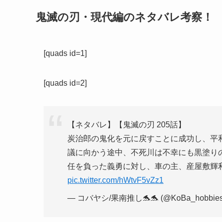
鬼滅の刃・現代編のネタバレ考察！
[quads id=1]
[quads id=2]
【ネタバレ】【鬼滅の刃 205話】
炭治郎の鬼化を元に戻すことに成功し、平
議に向かう途中、不死川は不幸にも黒塗り
任を負った義勇に対し、車の主、産屋敷輝
pic.twitter.com/hWtvF5vZz1
— コバヤシ/果南推し🐬🐬 (@KoBa_hobbie