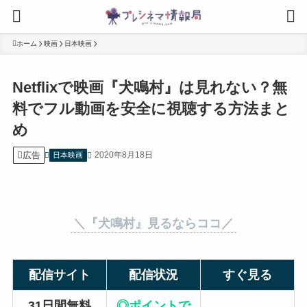
ホーム
映画
日本映画
Netflixで映画『犬鳴村』は見れない？無
料でフル動画を安全に視聴する方法まと
め
広告
2020年8月18日
日本映画
＼『犬鳴村』見るならココ／
配信サイト
配信状況
すぐ見る
31日間無料
◎ポイントで