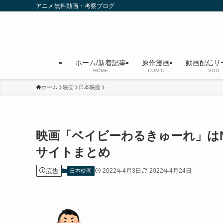
アニメ無料動画・考察ブログ
ホーム/新着記事
原作漫画
動画配信サ
HOME
COMIC
VOD
ホーム
映画
日本映画
映画「ベイビーわるきゅーれ」はNe
サイトまとめ
広告
2022年4月3日
2022年4月24日
日本映画