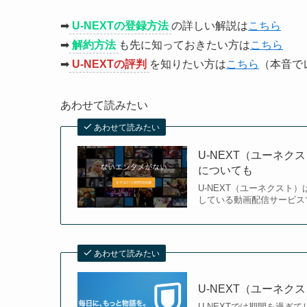
➡
U-NEXTの登録方法
の詳しい解説は
こちら
➡
解約方法
も先に知っておきたい方は
こちら
➡
U-NEXTの評判
を知りたい方は
こちら
（本音で
あわせて読みたい
あわせて読みたい
U-NEXT（ユーネ
についても
U-NEXT（ユーネクスト
している動画配信サービスで
あわせて読みたい
U-NEXT（ユーネ
U-NEXTでは期間を過