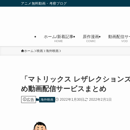
アニメ無料動画・考察ブログ
ホーム/新着記事
原作漫画
動画配信サ
HOME
COMIC
VOD
ホーム
映画
海外映画
「マトリックス レザレクションズ」
め動画配信サービスまとめ
広告
2022年1月30日
2022年2月1日
海外映画