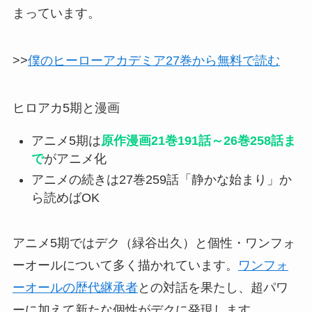
まっています。
>>
僕のヒーローアカデミア27巻から無料で読む
ヒロアカ5期と漫画
アニメ5期は
原作漫画21巻191話～26巻258話ま
で
がアニメ化
アニメの続きは27巻259話「静かな始まり」か
ら読めばOK
アニメ5期ではデク（緑谷出久）と個性・ワンフォ
ーオールについて多く描かれています。
ワンフォ
ーオールの歴代継承者
との対話を果たし、超パワ
ーに加えて新たな個性がデクに発現します。