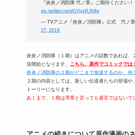
『炎炎ノ消防隊 弐ノ章』ご期待ください！
pic.twitter.com/GYiyzRJh8g
— TVアニメ『炎炎ノ消防隊』公式 弐ノ章制作＆
27, 2019
炎炎ノ消防隊（１期）はアニメの話数であれば、２
送開始となります。
こちら、原作でコミックでは
炎炎ノ消防隊の２期がどこまで放送するのか、何
２期の内容としては、新しい伝道者たちの登場や
トーリーになります。
あくまで、１期は序章と言っても過言ではないで
アニメの続きについて原作漫画の