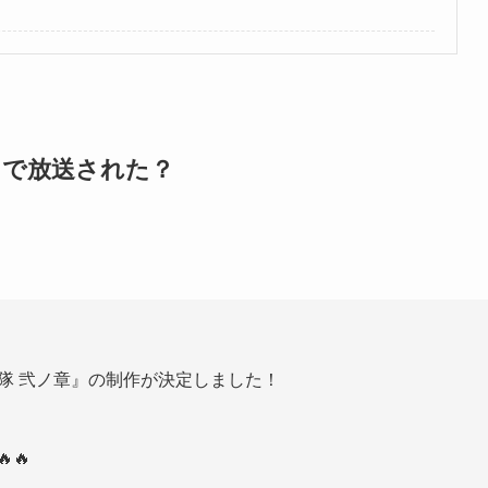
まで放送された？
隊 弐ノ章』の制作が決定しました！
！
🔥