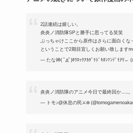
2話連続は嬉しい。
炎炎ノ消防隊SPと勝手に思ってる笑笑
ぶっちゃけここから原作はさらに面白くな
ということで2期目宜しくお願い致しますm(_ _
— たな神( ﾟдﾟ)ﾎｳﾛｯｸｱｶﾀﾞｹﾄﾞｷﾎﾝﾅﾝﾃﾞﾓｱﾘ← 
炎炎ノ消防隊のアニメ今日で最終回か…..
— トモ♪@休息の民⚔️❄️ (@tomogamenoakan