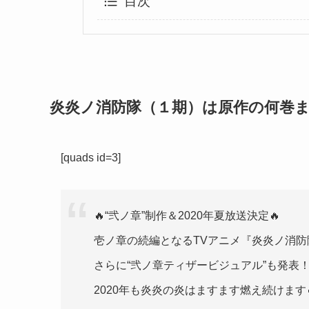
目次
炎炎ノ消防隊（１期）は原作の何巻
[quads id=3]
🔥“弐ノ章”制作＆2020年夏放送決定🔥
壱ノ章の続編となるTVアニメ『炎炎ノ消防
さらに“弐ノ章ティザービジュアル”も発表
2020年も炎炎の炎はますます燃え続けます