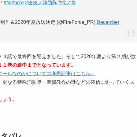
！
#fireforce
#炎炎ノ消防隊
#弐ノ章
2020年夏放送決定 (@FireForce_PR)
December
４話で最終回を迎えました。そして2020年夏より第２期が放
１１巻の途中までとなっています。
クールなのかについての考察記事はこちら。
、更なる特殊消防隊・聖陽教会の謎などの確信に迫っていくス
しょう。
ネタバレ