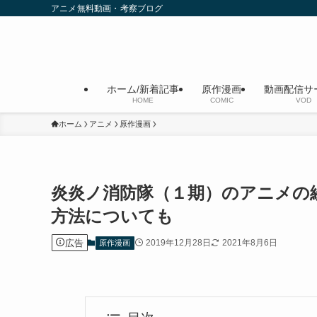
アニメ無料動画・考察ブログ
ホーム/新着記事
原作漫画
動画配信サ
HOME
COMIC
VOD
ホーム
アニメ
原作漫画
炎炎ノ消防隊（１期）のアニメの
方法についても
広告
2019年12月28日
2021年8月6日
原作漫画