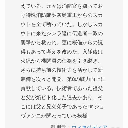
えている。元々は消防官を嫌ってお
り特殊消防隊や灰島重工からのスカ
ウトを全て断っていた。しかしスカ
ウトに来たシンラ達に伝道者一派の
襲撃から救われ、更に桜備からの説
得もあって考えを改めた。入隊後は
火縄から機関員の任務を引き継ぎ、
さらに持ち前の技術力を活かして新
装備を次々と開発、第8の戦力向上に
貢献している。技術者であった祖父
と父が焔ビト化した過去があり、そ
こには父と兄弟弟子であったDr.ジョ
ヴァンニが関わっている模様。
引用元：
ウィキペディア