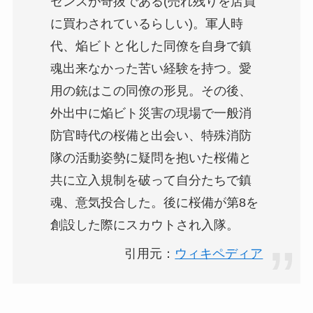
センスが奇抜である(売れ残りを店員
に買わされているらしい)。軍人時
代、焔ビトと化した同僚を自身で鎮
魂出来なかった苦い経験を持つ。愛
用の銃はこの同僚の形見。その後、
外出中に焔ビト災害の現場で一般消
防官時代の桜備と出会い、特殊消防
隊の活動姿勢に疑問を抱いた桜備と
共に立入規制を破って自分たちで鎮
魂、意気投合した。後に桜備が第8を
創設した際にスカウトされ入隊。
引用元：
ウィキペディア