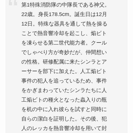
第1特殊消防隊の中隊長である神父。
22歳。身長178.5cm。誕生日は12月
12日。特殊な器具を通して熱を操る
ことで熱音響冷却を起こし、焔ビト
を凍らせる第二世代能力者。クール
でしゃべり方が奇妙だが、仲間想い
の性格。研修配属に来たシンラとア
ーサーを部下に加えた。人工焔ビト
事件の犯人を追っているため、事件
をかぎまわっていたシンラたちに人
工焔ビトの種火となった蟲入りの瓶
を机の中に入れ彼らを試すと同時に
自らの潔白を証明した。その後、犯
人のレッカを熱音響冷却を用いて封