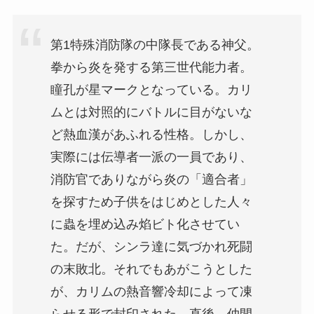
第1特殊消防隊の中隊長である神父。
拳から炎を発する第三世代能力者。
瞳孔が星マークとなっている。カリ
ムとは対照的にバトルに目がないな
ど熱血漢があふれる性格。しかし、
実際には伝導者一派の一員であり、
消防官でありながら炎の「適合者」
を探すため子供をはじめとした人々
に蟲を埋め込み焰ビト化させてい
た。だが、シンラ達に気づかれ死闘
の末敗北。それでもあがこうとした
が、カリムの熱音響冷却によって凍
らせる形で封印された。直後、仲間