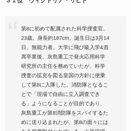
３１位 ヴィクトリア・リヒト
第8に初めて配属された科学捜査官。
23歳。身長約187cm。誕生日は3月14
日。無能力者。大学に飛び級入学&首
席卒業後、灰島重工で発火応用科学
研究所の主任を務めていたが、科学
捜査の拡充を図る皇国の方針に便乗
して第8に入隊した。消防隊となるこ
とで「現場で自由に立入調査でき
る」ようになることが目的であり、
灰島重工が第8消防隊をスパイするた
めに送り込まれたが、第8の面々には