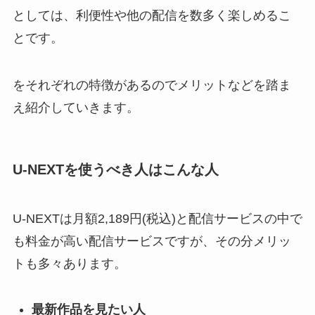
としては、利便性や他の配信を数多く楽しめるこ
とです。
をそれぞれの特徴があるのでメリットなどを踏ま
え紹介していきます。
U-NEXTを使うべき人はこんな人
U-NEXTは月額2,189円(税込)と配信サービスの中で
も料金が高い配信サービスですが、その分メリッ
トも多々あります。
最新作品を見たい人