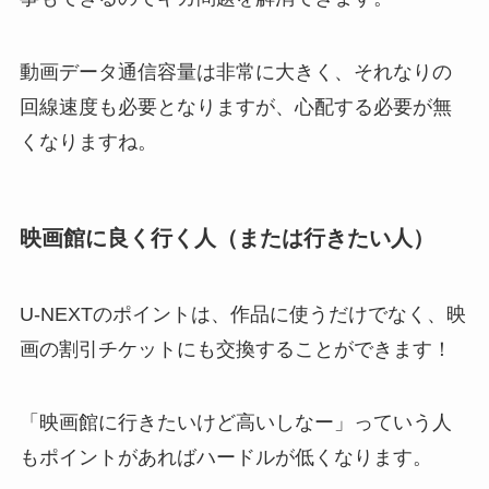
動画データ通信容量は非常に大きく、それなりの
回線速度も必要となりますが、心配する必要が無
くなりますね。
映画館に良く行く人（または行きたい人）
U-NEXTのポイントは、作品に使うだけでなく、映
画の割引チケットにも交換することができます！
「映画館に行きたいけど高いしなー」っていう人
もポイントがあればハードルが低くなります。