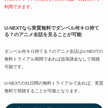
利用できます。
U-NEXTなら実質無料でダンベル何キロ持て
る？のアニメ全話
を見ることが可能
ダンベル何キロ持てる？のアニメ全話はU-NEXTの
無料トライアル期間であれば追加課金なしで視聴
可能です。
U-NEXTの31日間の無料トライアルであれば、実質
無料で視聴することが可能となります。