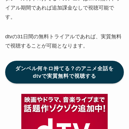
イアル期間であれば追加課金なしで視聴可能で
す。
dtvの31日間の無料トライアルであれば、実質無料
で視聴することが可能となります。
ダンベル何キロ持てる？のアニメ全話を
dtvで実質無料で視聴する