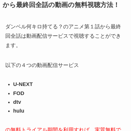
から最終回全話の動画の無料視聴方法！
ダンベル何キロ持てる？のアニメ第１話から最終
回全話は動画配信サービスで視聴することができ
ます。
以下の４つの動画配信サービス
U-NEXT
FOD
dtv
hulu
の無料トライアル期間を利用すれば、実質無料で