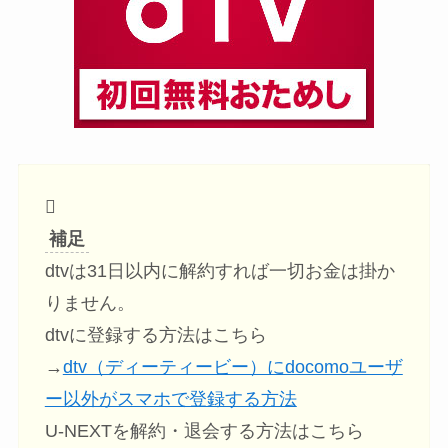
補足
dtvは31日以内に解約すれば一切お金は掛か
りません。
dtvに登録する方法はこちら
→
dtv（ディーティービー）にdocomoユーザ
ー以外がスマホで登録する方法
U-NEXTを解約・退会する方法はこちら