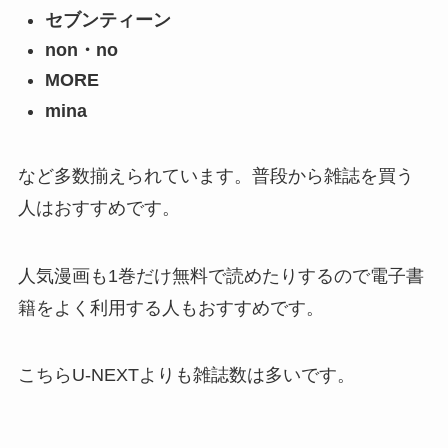
セブンティーン
non・no
MORE
mina
など多数揃えられています。普段から雑誌を買う
人はおすすめです。
人気漫画も1巻だけ無料で読めたりするので電子書
籍をよく利用する人もおすすめです。
こちらU-NEXTよりも雑誌数は多いです。