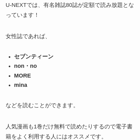
U-NEXTでは、有名雑誌80誌が定額で読み放題とな
っています！
女性誌であれば、
セブンティーン
non・no
MORE
mina
などを読むことができます。
人気漫画も1巻だけ無料で読めたりするので電子書
籍をよく利用する人にはオススメです。