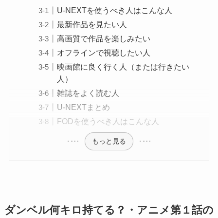
U-NEXTを使うべき人はこんな人
最新作品を見たい人
高画質で作品を楽しみたい
オフラインで視聴したい人
映画館に良く行く人（または行きたい
人）
雑誌をよく読む人
U-NEXTまとめ
FODを使うべき人はこんな人
もっと見る
ダンベル何キロ持てる？・アニメ第１話の