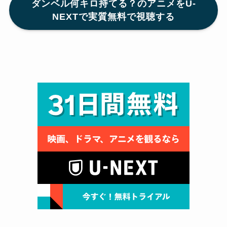
ダンベル何キロ持てる？のアニメをU-
NEXTで実質無料で視聴する