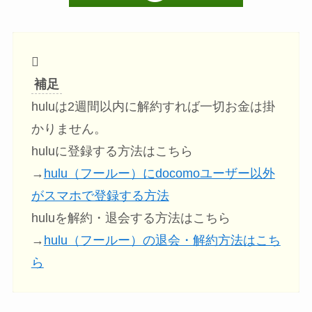
補足
huluは2週間以内に解約すれば一切お金は掛
かりません。
huluに登録する方法はこちら
→
hulu（フールー）にdocomoユーザー以外
がスマホで登録する方法
huluを解約・退会する方法はこちら
→
hulu（フールー）の退会・解約方法はこち
ら