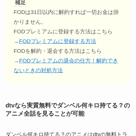
補足
FODは31日以内に解約すれば一切お金は掛
かりません。
FODプレミアムに登録する方法はこちら
→
FODプレミアムに登録する方法
FODを解約・退会する方法はこちら
→
FODプレミアムの退会の仕方！解約でき
ないときの対処方法
dtvなら実質無料でダンベル何キロ持てる？の
アニメ全話
を見ることが可能
ダンベル何キロ持てる？のアニメはdtvの無料トラ