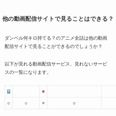
他の動画配信サイトで見ることはできる？
ダンベル何キロ持てる？のアニメ全話は他の動画
配信サイトで見ることができるのでしょうか？
以下が見れる動画配信サービス、見れないサービ
スの一覧になります。
○
○
×
○