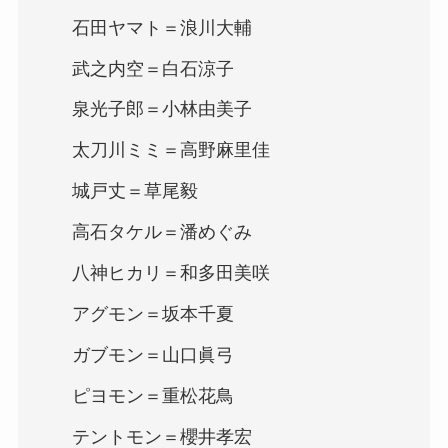
石田ヤマト＝浪川大輔
武之内空＝白石涼子
泉光子郎＝小林由美子
太刀川ミミ＝高野麻里佳
城戸丈＝草尾毅
高石タケル＝潘めぐみ
八神ヒカリ＝和多田美咲
アグモン＝坂本千夏
ガブモン＝山口眞弓
ピヨモン＝重松花鳥
テントモン＝櫻井孝宏