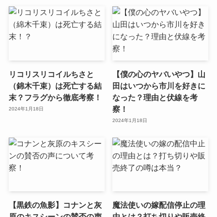
リコリスリコイルちさと
【僕の心のヤバいやつ】山
（錦木千束）は死亡する結
田はいつから市川を好きに
末？フラグから徹底考察！
なった？理由と伏線を考
察！
2024年1月18日
2024年1月18日
【黒鉄の魚影】コナンと灰
魔法使いの嫁配信停止の理
原のキスシーンの賛否の声
由とは？打ち切りや販売終