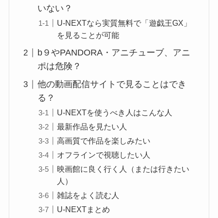
いない？
U-NEXTなら実質無料で「遊戯王GX」
を見ることが可能
b９やPANDORA・アニチューブ、アニ
ポは危険？
他の動画配信サイトで見ることはでき
る？
U-NEXTを使うべき人はこんな人
最新作品を見たい人
高画質で作品を楽しみたい
オフラインで視聴したい人
映画館に良く行く人（または行きたい
人）
雑誌をよく読む人
U-NEXTまとめ