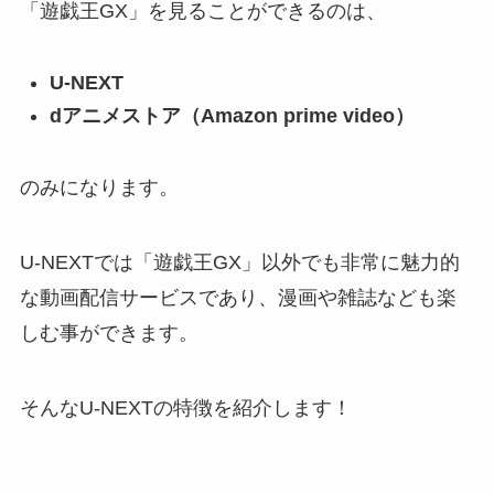
「遊戯王GX」を見ることができるのは、
U-NEXT
dアニメストア（Amazon prime video）
のみになります。
U-NEXTでは「遊戯王GX」以外でも非常に魅力的
な動画配信サービスであり、漫画や雑誌なども楽
しむ事ができます。
そんなU-NEXTの特徴を紹介します！