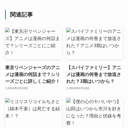
関連記事
東京リベンジャーズのアニ
【スパイファミリー】アニ
メは漫画の何話まで？シリ
メは漫画の何巻まで放送さ
ーズごとに詳しくご紹介！
れた？3期はいつから？
2024年2月16日
2024年2月13日