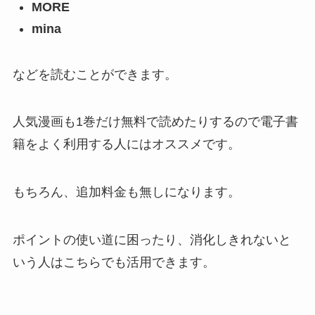
MORE
mina
などを読むことができます。
人気漫画も1巻だけ無料で読めたりするので電子書
籍をよく利用する人にはオススメです。
もちろん、追加料金も無しになります。
ポイントの使い道に困ったり、消化しきれないと
いう人はこちらでも活用できます。