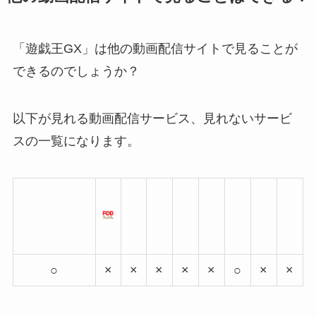
「遊戯王GX」は他の動画配信サイトで見ることが
できるのでしょうか？
以下が見れる動画配信サービス、見れないサービ
スの一覧になります。
○
×
×
×
×
×
○
×
×