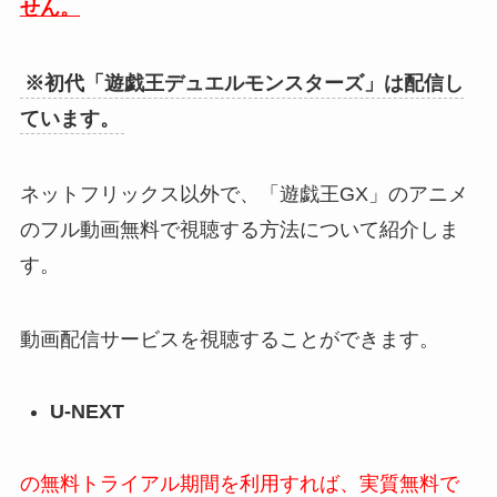
せん。
※初代「遊戯王デュエルモンスターズ」は配信し
ています。
ネットフリックス以外で、「遊戯王GX」のアニメ
のフル動画無料で視聴する方法について紹介しま
す。
動画配信サービスを視聴することができます。
U-NEXT
の無料トライアル期間を利用すれば、実質無料で