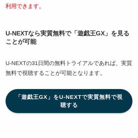
利用できます。
U-NEXTなら実質無料で「遊戯王GX」
を見る
ことが可能
U-NEXTの31日間の無料トライアルであれば、実質
無料で視聴することが可能となります。
「遊戯王GX」をU-NEXTで実質無料で視
聴する