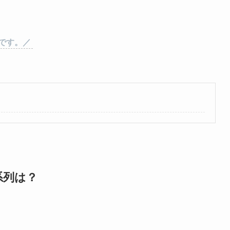
です。／
系列は？