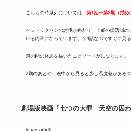
こちらの時系列については、
第1期〜第2期（戒
ヘンドリクセンの討伐が終わり、十戒の復活間の
いる内容になっています。全4話なのですぐに見
束の間の休息を描いたエピソードがになります。
2期のあとや、途中から見ると少し温度差がある
劇場版映画「七つの大罪 天空の囚
[quads id=3]