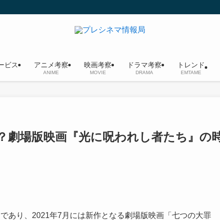
ービス
アニメ考察
映画考察
ドラマ考察
トレンド
ANIME
MOVIE
DRAMA
EMTAME
？劇場版映画『光に呪われし者たち』の
であり、2021年7月には新作となる劇場版映画「七つの大罪