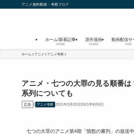
アニメ無料動画・考察ブログ
ホーム/新着記事
原作漫画
動画配信サ
HOME
COMIC
VOD
ホーム
アニメ
アニメ考察
アニメ・七つの大罪の見る順番は
系列についても
広告
2021年3月20日
2021年8月6日
アニメ考察
七つの大罪のアニメ第4期「憤怒の審判」の放送中