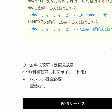
dtvは31日以内に解約すれば一切お金は掛かり
dtvに登録する方法はこちら
→
dtv（ディーティービー）にdocomoユー
U-NEXTを解約・退会する方法はこちら
→
dtv（ディーティービー）の退会・解約方法
◎：無料視聴可（定額見放題）
○：無料視聴可（初回ポイント利用）
▲：レンタル課金必要
ー：配信なし
配信サービス