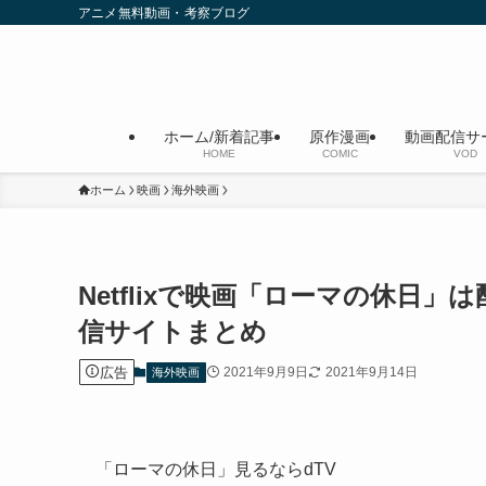
アニメ無料動画・考察ブログ
ホーム/新着記事
原作漫画
動画配信サ
HOME
COMIC
VOD
ホーム
映画
海外映画
Netflixで映画「ローマの休日
信サイトまとめ
広告
2021年9月9日
2021年9月14日
海外映画
「ローマの休日」見るならdTV