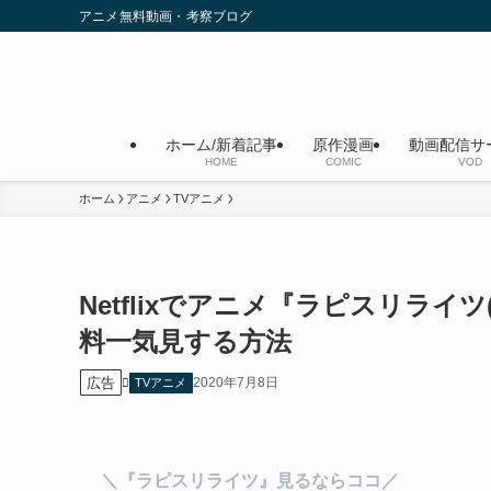
アニメ無料動画・考察ブログ
ホーム/新着記事
原作漫画
動画配信サ
HOME
COMIC
VOD
ホーム
アニメ
TVアニメ
Netflixでアニメ『ラピスリラ
料一気見する方法
広告
2020年7月8日
TVアニメ
＼『ラピスリライツ』見るならココ／