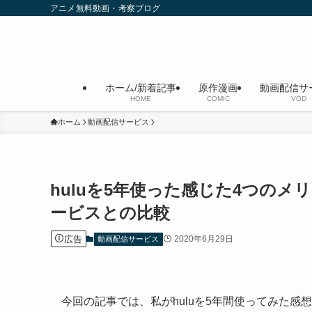
アニメ無料動画・考察ブログ
ホーム/新着記事
原作漫画
動画配信サ
HOME
COMIC
VOD
ホーム
動画配信サービス
huluを5年使った感じた4つの
ービスとの比較
広告
2020年6月29日
動画配信サービス
今回の記事では、私がhuluを5年間使ってみた