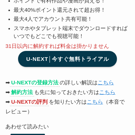
ポイントで有料作品や漫画が買える！
最大40%ポイント還元されて超お得！
最大4人でアカウント共有可能！
スマホやタブレット端末でダウンロードすれば
いつでもどこでも視聴可能！
31日以内に解約
すれば料金は掛かりません
U-NEXT│今すぐ無料トライアル
➡
U-NEXTの登録方法
の詳しい解説は
こちら
➡
解約方法
も先に知っておきたい方は
こちら
➡
U-NEXTの評判
を知りたい方は
こちら
（本音で
レビュー）
あわせて読みたい