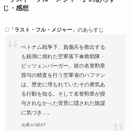
じ・感想
『
ラスト・フル・メジャー
』のあらすじ
ベトナム戦争下、負傷兵を救出する
も銃弾に倒れた空軍落下傘救助隊・
ピッツェンバーガー。彼の名誉勲章
授与の精査を行う空軍省のハフマン
は、歴史に埋もれていたその勇気あ
る行動を知る。そして名誉勲章が授
与されなかった背景に隠された陰謀
に気づき…。
出典:U-NEXT