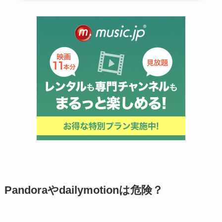
Pandoraやdailymotionは危険？