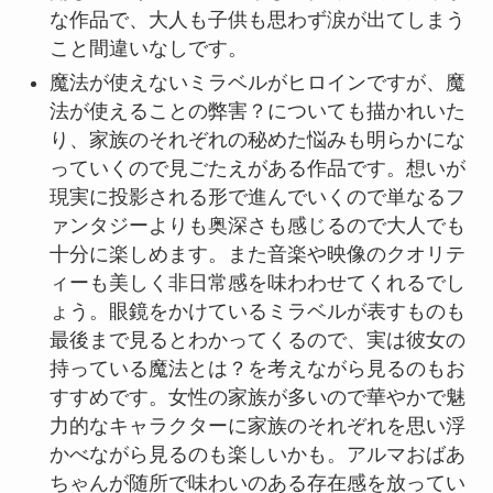
な作品で、大人も子供も思わず涙が出てしまう
こと間違いなしです。
魔法が使えないミラベルがヒロインですが、魔
法が使えることの弊害？についても描かれいた
り、家族のそれぞれの秘めた悩みも明らかにな
っていくので見ごたえがある作品です。想いが
現実に投影される形で進んでいくので単なるフ
ァンタジーよりも奥深さも感じるので大人でも
十分に楽しめます。また音楽や映像のクオリテ
ィーも美しく非日常感を味わわせてくれるでし
ょう。眼鏡をかけているミラベルが表すものも
最後まで見るとわかってくるので、実は彼女の
持っている魔法とは？を考えながら見るのもお
すすめです。女性の家族が多いので華やかで魅
力的なキャラクターに家族のそれぞれを思い浮
かべながら見るのも楽しいかも。アルマおばあ
ちゃんが随所で味わいのある存在感を放ってい