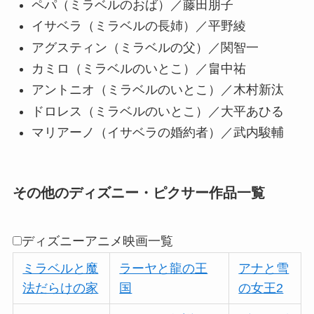
ペパ（ミラベルのおば）／藤田朋子
イサベラ（ミラベルの長姉）／平野綾
アグスティン（ミラベルの父）／関智一
カミロ（ミラベルのいとこ）／畠中祐
アントニオ（ミラベルのいとこ）／木村新汰
ドロレス（ミラベルのいとこ）／大平あひる
マリアーノ（イサベラの婚約者）／武内駿輔
その他のディズニー・ピクサー作品一覧
ディズニーアニメ映画一覧
ミラベルと魔
ラーヤと龍の王
アナと雪
法だらけの家
国
の女王2