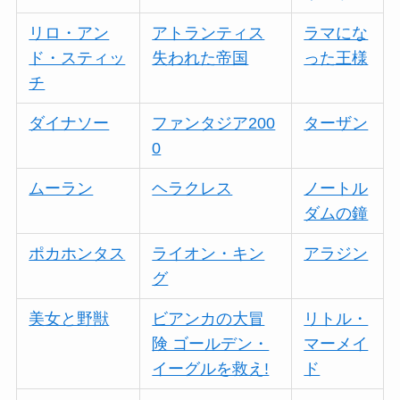
リロ・アン
アトランティス
ラマにな
ド・スティッ
失われた帝国
った王様
チ
ダイナソー
ファンタジア200
ターザン
0
ムーラン
ヘラクレス
ノートル
ダムの鐘
ポカホンタス
ライオン・キン
アラジン
グ
美女と野獣
ビアンカの大冒
リトル・
険 ゴールデン・
マーメイ
イーグルを救え!
ド