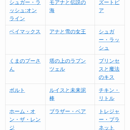
シュガー・ラ
モアナと伝説の
ズートピ
ッシュ:オン
海
ア
ライン
ベイマックス
アナと雪の女王
シュガ
ー・ラッ
シュ
くまのプーさ
塔の上のラプン
プリンセ
ん
ツェル
スと魔法
のキス
ボルト
ルイスと未来泥
チキン・
棒
リトル
ホーム・オ
ブラザー・ベア
トレジャ
ン・ザ・レン
ー・プラ
ジ
ネット