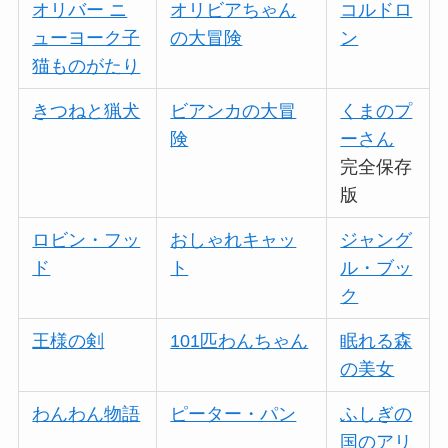
オリバー ニ
オリビアちゃん
コルドロ
ューヨーク子
の大冒険
ン
猫ものがたり
きつねと猟犬
ビアンカの大冒
くまのプ
険
ーさん
完全保存
版
ロビン・フッ
おしゃれキャッ
ジャング
ド
ト
ル・ブッ
ク
王様の剣
101匹わんちゃん
眠れる森
の美女
わんわん物語
ピーター・パン
ふしぎの
国のアリ