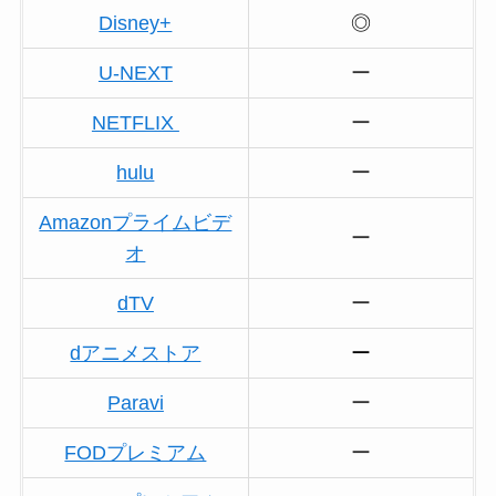
Disney+
◎
U-NEXT
ー
NETFLIX
ー
hulu
ー
Amazonプライムビデ
ー
オ
dTV
ー
dアニメストア
ー
Paravi
ー
FODプレミアム
ー