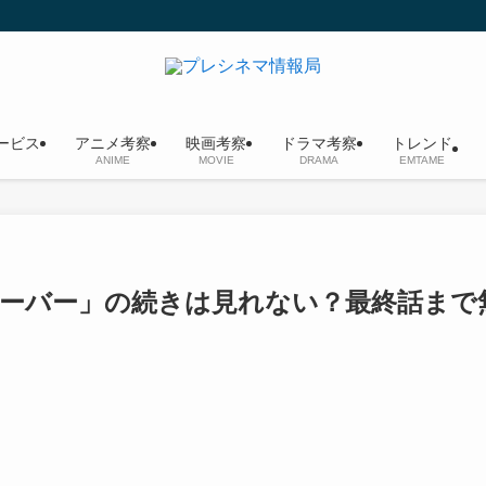
ービス
アニメ考察
映画考察
ドラマ考察
トレンド
ANIME
MOVIE
DRAMA
EMTAME
クローバー」の続きは見れない？最終話まで