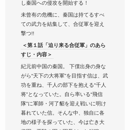
し秦国への侵攻を開始する！
未曾有の危機に、秦国は持てるすべ
ての武力を結集して、合従軍を迎え
撃つ!!
＜第１話「迫り来る合従軍」のあら
すじ・内容＞
紀元前中国の秦国。 下僕出身の身な
がら“天下の大将軍”を目指す信は、武
功を重ね、千人の部下を抱える“千人
将”となっていた。自ら率いる“飛信
隊”に軍師・河了貂を迎え戦いに明け
暮れていた信。そんな中、独自に各
地の様子を探っていた、今は亡き大