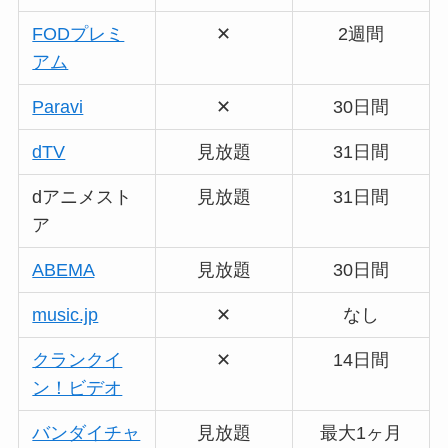
FODプレミ
✕
2週間
アム
Paravi
✕
30日間
dTV
見放題
31日間
dアニメスト
見放題
31日間
ア
ABEMA
見放題
30日間
music.jp
✕
なし
クランクイ
✕
14日間
ン！ビデオ
バンダイチャ
見放題
最大1ヶ月