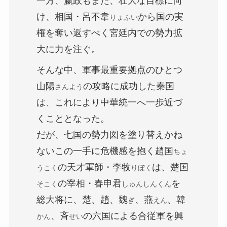
一方、嬴政もまた、壮大な目標に向
け、相国・呂不韋
から国の実
りょふい
権を奪い返すべく宮廷内での勢力拡
大に力を注ぐ。
そんな中、軍事最重要拠点のひとつ
山陽
の攻略に成功した秦国
さんよう
は、これにより中華統一へ一歩近づ
くこととなった。
だが、七国の勢力図を塗り替えかね
ないこの一手に危機感を抱く
趙国
ちょ
の天才軍師・李牧
は、楚国
うこく
りぼく
の宰相・
春申君
を
そこく
しゅんしんくん
総大将に、楚、趙、魏
、燕
、韓
ぎ
えん
、斉
の六国による合従軍を興
かん
せい