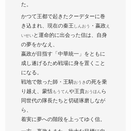
た。
かつて王都で起きたクーデターに巻
き込まれ、現在の秦王
・嬴政
しんおう
え
と運命的に出会った信は、自身
いせい
の夢をかなえ、
嬴政が目指す「中華統一」をともに
成し遂げるため戦場に身を置くこと
になる。
戦地で散った師・王騎
の死を乗
おうき
り越え、蒙恬
や王賁
ら
もうてん
おうほん
同世代の隊長たちと切磋琢磨しなが
ら、
着実に夢への階段を上ってゆく信。