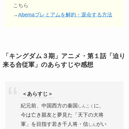
こちら
→
Abemaプレミアムを解約・退会する方法
「キングダム３期」アニメ・第１話「迫り
来る合従軍」のあらすじや感想
＜あらすじ＞
紀元前、中国西方の秦国
に、
しんこく
今は亡き親友と夢見た「天下の大将
軍」を目指す若き千人将・信
がい
しん