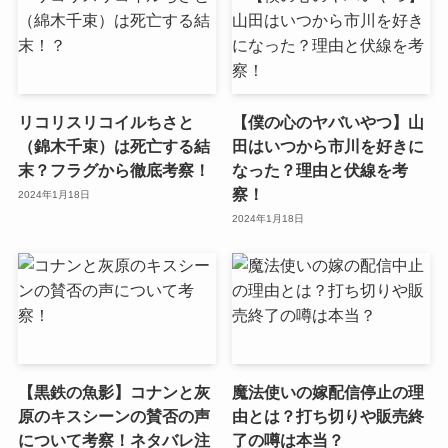
リコリスリコイルちさと
【僕の心のヤバいやつ】山
（錦木千束）は死亡する結
田はいつから市川を好きに
末？フラグから徹底考察！
なった？理由と伏線を考
察！
2024年1月18日
2024年1月18日
【黒鉄の魚影】コナンと灰
魔法使いの嫁配信停止の理
原のキスシーンの賛否の声
由とは？打ち切りや販売終
について考察！ネタバレ注
了の噂は本当？