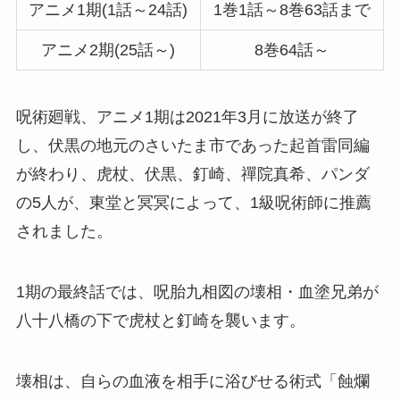
アニメ1期(1話～24話)
1巻1話～8巻63話まで
アニメ2期(25話～)
8巻64話～
呪術廻戦、アニメ1期は2021年3月に放送が終了
し、伏黒の地元のさいたま市であった起首雷同編
が終わり、虎杖、伏黒、釘崎、禪院真希、パンダ
の5人が、東堂と冥冥によって、1級呪術師に推薦
されました。
1期の最終話では、呪胎九相図の壊相・血塗兄弟が
八十八橋の下で虎杖と釘崎を襲います。
壊相は、自らの血液を相手に浴びせる術式「蝕爛