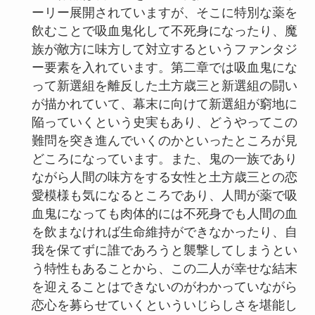
ーリー展開されていますが、そこに特別な薬を
飲むことで吸血鬼化して不死身になったり、魔
族が敵方に味方して対立するというファンタジ
ー要素を入れています。第二章では吸血鬼にな
って新選組を離反した土方歳三と新選組の闘い
が描かれていて、幕末に向けて新選組が窮地に
陥っていくという史実もあり、どうやってこの
難問を突き進んでいくのかといったところが見
どころになっています。また、鬼の一族であり
ながら人間の味方をする女性と土方歳三との恋
愛模様も気になるところであり、人間が薬で吸
血鬼になっても肉体的には不死身でも人間の血
を飲まなければ生命維持ができなかったり、自
我を保てずに誰であろうと襲撃してしまうとい
う特性もあることから、この二人が幸せな結末
を迎えることはできないのがわかっていながら
恋心を募らせていくといういじらしさを堪能し