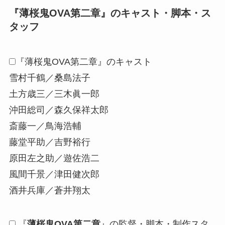
『
薄桜鬼OVA第二章
』のキャスト・脚本・ス
タッフ
『薄桜鬼OVA第二章』のキャスト
雪村千鶴／桑島法子
土方歳三／三木眞一郎
沖田総司／森久保祥太郎
斎藤一／鳥海浩輔
藤堂平助／吉野裕行
原田左之助／遊佐浩二
風間千景／津田健次郎
酒井兵庫／蒼井翔太
『
薄桜鬼OVA第二章
』の監督・脚本・制作スタ