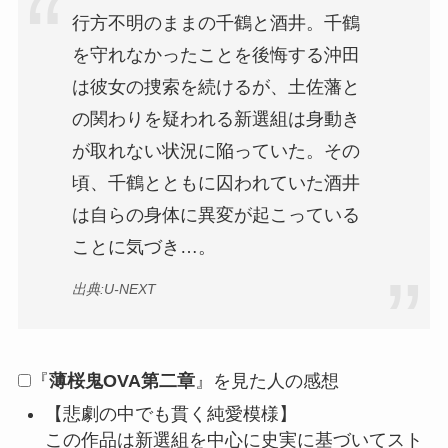
行方不明のままの千鶴と酒井。千鶴
を守れなかったことを後悔する沖田
は彼女の捜索を続けるが、土佐藩と
の関わりを疑われる新選組は身動き
が取れない状況に陥っていた。その
頃、千鶴とともに囚われていた酒井
は自らの身体に異変が起こっている
ことに気づき…。
出典:U-NEXT
『
薄桜鬼OVA第二章
』を見た人の感想
【悲劇の中でも貫く純愛模様】
この作品は新選組を中心に史実に基づいてスト