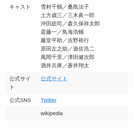
キャスト
雪村千鶴／桑島法子
土方歳三／三木眞一郎
沖田総司／森久保祥太郎
斎藤一／鳥海浩輔
藤堂平助／吉野裕行
原田左之助／遊佐浩二
風間千景／津田健次郎
酒井兵庫／蒼井翔太
公式サイ
公式サイト
ト
公式SNS
Twitter
wikipedia