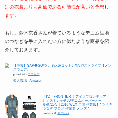
別の衣装よりも高価である可能性が高いと予想し
ます。
もし、鈴木京香さんが着ているようなデニム生地
のつなぎを手に入れたい方に似たような商品を紹
介しておきます。
【中古】GAP◆GQ/ツナギ/XS/コットン/NVY/ストライプ【メン
ズウェア】
posted with
カエレバ
楽天市場
Amazon
「I’Z FRONTIER（ アイズフロンティア
）」ストレッチ3Dデニムオーバーオー
ル/#7254/【2018 WEX 年間 作業服】* ツナギ
つなぎ プロノ 作業着 メンズ *
posted with
カエレバ