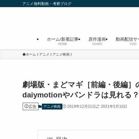
アニメ無料動画・考察ブログ
ホーム/新着記事
原作漫画
動画配信サ
HOME
COMIC
VOD
ホーム
アニメ
アニメ映画
劇場版・まどマギ［前編・後編］
daiymotionやパンドラは見れる
広告
2019年12月21日
2021年5月10日
アニメ映画