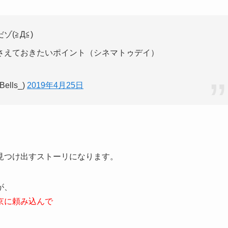
(≧Д≦)
さえておきたいポイント（シネマトゥデイ）
lls_)
2019年4月25日
見つけ出すストーリになります。
が、
京に頼み込んで