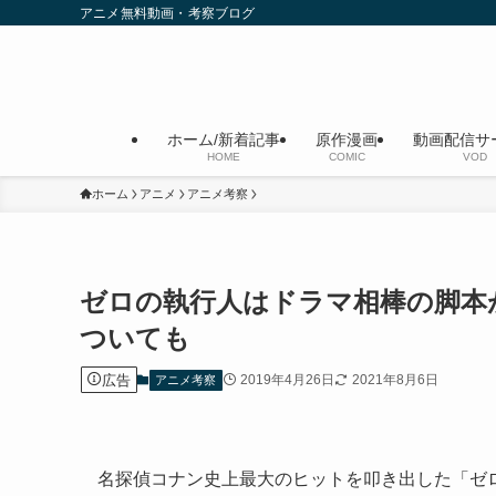
アニメ無料動画・考察ブログ
ホーム/新着記事
原作漫画
動画配信サ
HOME
COMIC
VOD
ホーム
アニメ
アニメ考察
ゼロの執行人はドラマ相棒の脚本
ついても
広告
2019年4月26日
2021年8月6日
アニメ考察
名探偵コナン史上最大のヒットを叩き出した「ゼ