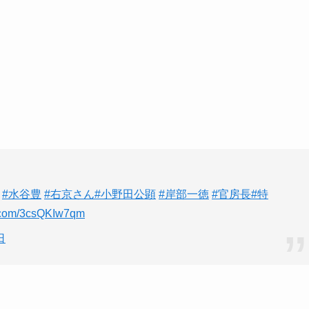
#水谷豊
#右京さん
#小野田公顕
#岸部一徳
#官房長
#特
er.com/3csQKIw7qm
日