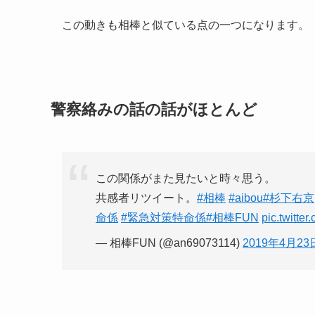
この動きも相棒と似ている点の一つになります。
警察絡みの話の話がほとんど
この関係がまた見たいと時々思う。
共感者リツイート。
#相棒
#aibou
#杉下右京
命係
#緊急対策特命係
#相棒FUN
pic.twitt
— 相棒FUN (@an69073114)
2019年4月23