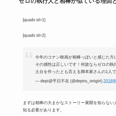
ゼロの執行人と相棒が似ている理由
[quads id=1]
[quads id=2]
今年のコナン映画が相棒っぽいと感じた方
その感性は正しいです！何故ならゼロの執
土台を作ったとも言える脚本家さんの1人
— depi@平日不在 (@depiru_onigiri)
2018
まずは相棒の大まかなストーリー展開を知らない
知る必要があります。