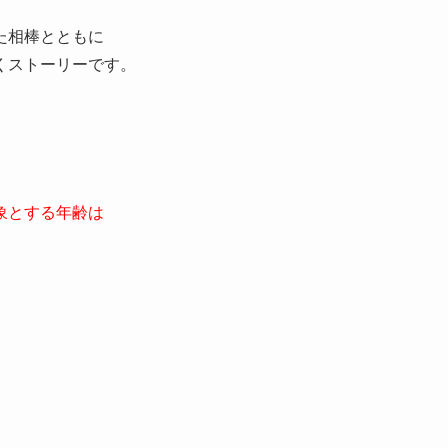
た相棒とともに
くストーリーです。
。
象とする年齢は