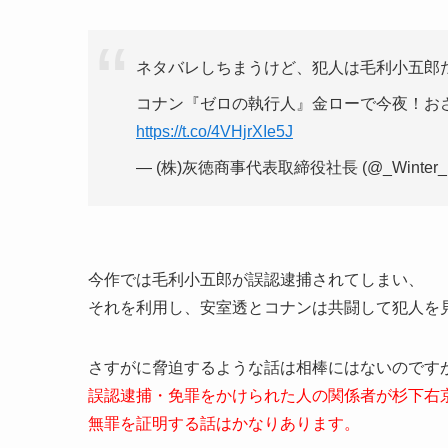
ネタバレしちまうけど、犯人は毛利小五郎だゾ
コナン『ゼロの執行人』金ローで今夜！お
https://t.co/4VHjrXIe5J
— (株)灰徳商事代表取締役社長 (@_Winter_Be
今作では毛利小五郎が誤認逮捕されてしまい、
それを利用し、安室透とコナンは共闘して犯人を
さすがに脅迫するような話は相棒にはないのです
誤認逮捕・免罪をかけられた人の関係者が杉下右
無罪を証明する話はかなりあります。