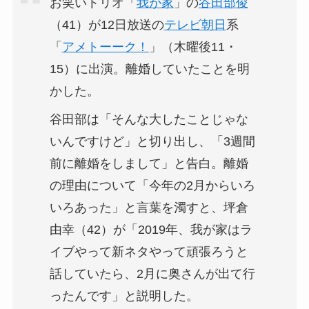
お笑いトリオ「
我が家
」の
谷田部俊
（41）が12日放送の
テレビ朝日
系
「
アメトーーク！
」（木曜後11・
15）に出演。離婚していたことを明
かした。
谷田部は「そんな大したことじゃな
いんですけど」と切り出し、「3週間
前に離婚をしまして」と告白。離婚
の理由について「今年の2月からいろ
いろあった」と言葉を濁すと、坪倉
由幸（42）が「2019年、我が家はラ
イブやって新ネタやって頑張ろうと
話していたら、2月に奥さんが出て行
ったんです」と説明した。