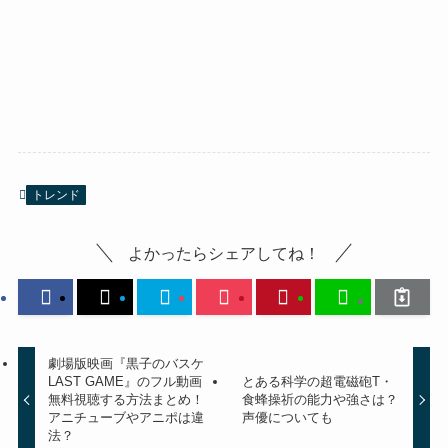
トレンド
よかったらシェアしてね！
劇場版映画『黒子のバスケ
LAST GAME』のフル動画
とある科学の超電磁砲T・
無料視聴する方法まとめ！
食蜂操祈の能力や強さは？
アニチューブやアニポは違
声優についても
法？