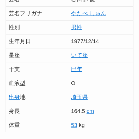
芸名フリガナ
やたべ しゅん
性別
男性
生年月日
1977/12/14
星座
いて座
干支
巳年
血液型
O
出身
地
埼玉県
身長
164.5
cm
体重
53
kg