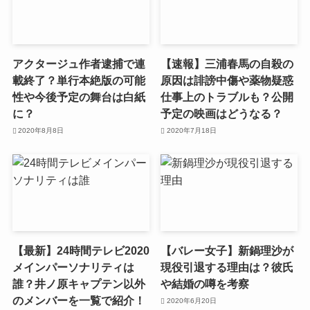
アクタージュ作者逮捕で連
【速報】三浦春馬の自殺の
載終了？単行本絶版の可能
原因は誹謗中傷や薬物疑惑
性や今後予定の舞台は白紙
仕事上のトラブルも？公開
に？
予定の映画はどうなる？
2020年8月8日
2020年7月18日
【最新】24時間テレビ2020
【バレー女子】新鍋理沙が
メインパーソナリティは
現役引退する理由は？彼氏
誰？井ノ原キャプテン以外
や結婚の噂を考察
のメンバーを一覧で紹介！
2020年6月20日