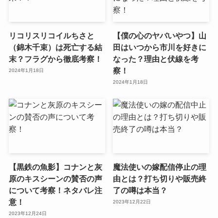
リコリスリコイルちさと
【僕の心のヤバいやつ】山
（錦木千束）は死亡する結
田はいつから市川を好きに
末？フラグから徹底考察！
なった？理由と伏線を考
察！
2024年1月18日
2024年1月18日
【黒鉄の魚影】コナンと灰
魔法使いの嫁配信停止の理
原のキスシーンの賛否の声
由とは？打ち切りや販売終
について考察！ネタバレ注
了の噂は本当？
意！
2023年12月22日
2023年12月24日