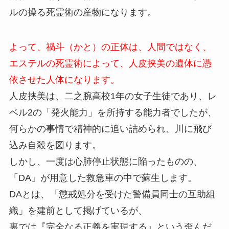
ルの操る死霊術の産物になります。
よって、禍斗（かと）の正体は、人間ではなく、
エステルの死霊術によって、人皮挟美の遺体に憑
依させた人体になります。
人皮挟美は、二之腕高校1年の女子生徒であり、レ
ベル2の「発火能力」を所持する能力者でしたが、
何らかの事情で精神的に追い詰められ、川に飛び
込み自殺を図ります。
しかし、一度は心肺停止状態に陥ったものの、
「DA」が用意した救急車の中で蘇生します。
DAとは、「懲戒処分を受けた警備員同士の互助組
織」を建前として掲げているが、
裏では『完全なる正義を実現する』という歪んだ