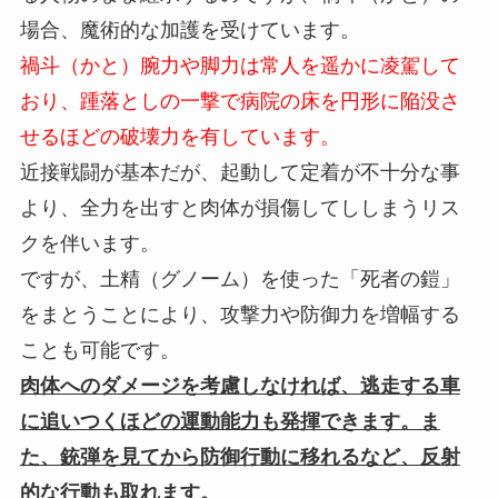
場合、魔術的な加護を受けています。
禍斗（かと）腕力や脚力は常人を遥かに凌駕して
おり、踵落としの一撃で病院の床を円形に陥没さ
せるほどの破壊力を有しています。
近接戦闘が基本だが、起動して定着が不十分な事
より、全力を出すと肉体が損傷してししまうリス
クを伴います。
ですが、土精（グノーム）を使った「死者の鎧」
をまとうことにより、攻撃力や防御力を増幅する
ことも可能です。
肉体へのダメージを考慮しなければ、逃走する車
に追いつくほどの運動能力も発揮できます。ま
た、銃弾を見てから防御行動に移れるなど、反射
的な行動も取れます。